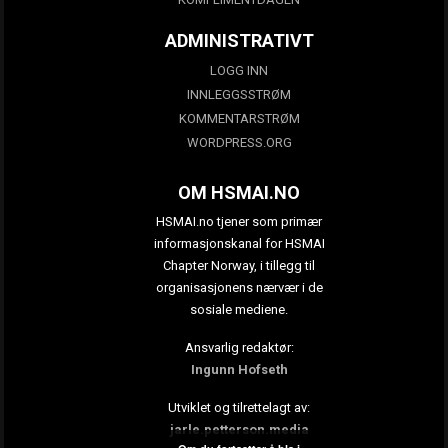
ADMINISTRATIVT
LOGG INN
INNLEGGSSTRØM
KOMMENTARSTRØM
WORDPRESS.ORG
OM HSMAI.NO
HSMAI.no tjener som primær
informasjonskanal for HSMAI
Chapter Norway, i tillegg til
organisasjonens nærvær i de
sosiale mediene.
Ansvarlig redaktør:
Ingunn Hofseth
Utviklet og tilrettelagt av:
jarle.petterson.media