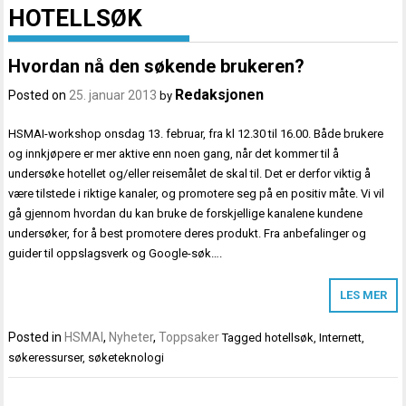
HOTELLSØK
Hvordan nå den søkende brukeren?
Redaksjonen
Posted on
25. januar 2013
by
HSMAI-workshop onsdag 13. februar, fra kl 12.30 til 16.00. Både brukere
og innkjøpere er mer aktive enn noen gang, når det kommer til å
undersøke hotellet og/eller reisemålet de skal til. Det er derfor viktig å
være tilstede i riktige kanaler, og promotere seg på en positiv måte. Vi vil
gå gjennom hvordan du kan bruke de forskjellige kanalene kundene
undersøker, for å best promotere deres produkt. Fra anbefalinger og
guider til oppslagsverk og Google-søk….
LES MER
Posted in
HSMAI
,
Nyheter
,
Toppsaker
Tagged
hotellsøk
,
Internett
,
søkeressurser
,
søketeknologi