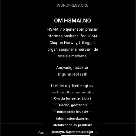
WORDPRESS.ORG
OM HSMAI.NO
HSMAI.no tjener som primær
informasjonskanal for HSMAI
Chapter Norway, i tillegg til
organisasjonens nærvær i de
sosiale mediene.
Ansvarlig redaktør:
Ingunn Hofseth
Utviklet og tilrettelagt av:
jarle.petterson.media
Om du fortsetter å bla i
Copyright 2009 – 2019:
sidene, godtar du
HSMAI Chapter Norway
nettstedets bruk av
informasjonskapsler,
utelukkende av praktiske
hensyn.
Nærmere detaljer
Copyright 2019. All rights reserved