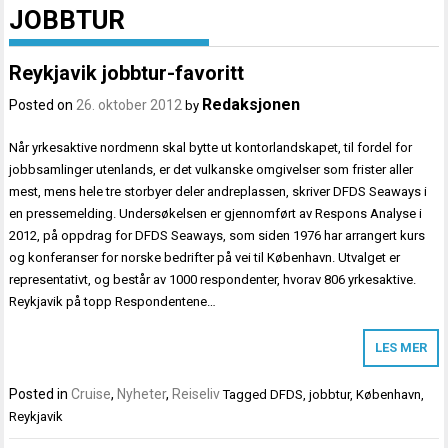
JOBBTUR
Reykjavik jobbtur-favoritt
Redaksjonen
Posted on
26. oktober 2012
by
Når yrkesaktive nordmenn skal bytte ut kontorlandskapet, til fordel for
jobbsamlinger utenlands, er det vulkanske omgivelser som frister aller
mest, mens hele tre storbyer deler andreplassen, skriver DFDS Seaways i
en pressemelding. Undersøkelsen er gjennomført av Respons Analyse i
2012, på oppdrag for DFDS Seaways, som siden 1976 har arrangert kurs
og konferanser for norske bedrifter på vei til København. Utvalget er
representativt, og består av 1000 respondenter, hvorav 806 yrkesaktive.
Reykjavik på topp Respondentene…
LES MER
Posted in
Cruise
,
Nyheter
,
Reiseliv
Tagged
DFDS
,
jobbtur
,
København
,
Reykjavik