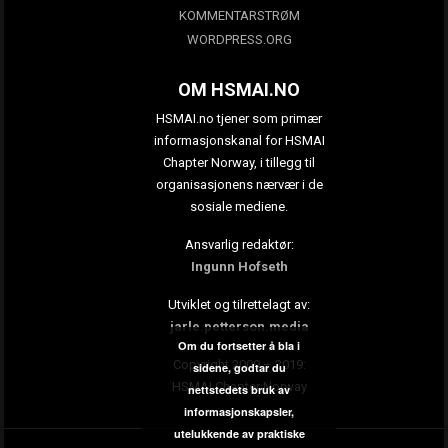
KOMMENTARSTRØM
WORDPRESS.ORG
OM HSMAI.NO
HSMAI.no tjener som primær
informasjonskanal for HSMAI
Chapter Norway, i tillegg til
organisasjonens nærvær i de
sosiale mediene.
Ansvarlig redaktør:
Ingunn Hofseth
Utviklet og tilrettelagt av:
jarle.petterson.media
Om du fortsetter å bla i
Copyright 2009 – 2019:
sidene, godtar du
HSMAI Chapter Norway
nettstedets bruk av
informasjonskapsler,
utelukkende av praktiske