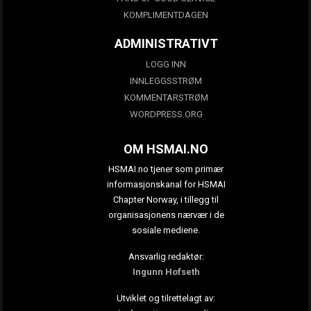
KOMPLIMENTDAGEN
ADMINISTRATIVT
LOGG INN
INNLEGGSSTRØM
KOMMENTARSTRØM
WORDPRESS.ORG
OM HSMAI.NO
HSMAI.no tjener som primær
informasjonskanal for HSMAI
Chapter Norway, i tillegg til
organisasjonens nærvær i de
sosiale mediene.
Ansvarlig redaktør:
Ingunn Hofseth
Utviklet og tilrettelagt av: