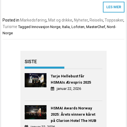
LES MER
Posted in
Markedsføring
,
Mat og drikke
,
Nyheter
,
Reiseliv
,
Toppsaker
,
Turisme
Tagged
Innovasjon Norge
,
Italia
,
Lofoten
,
MasterChef
,
Nord-
Norge
SISTE
Tarje Hellebust får
HSMAIs Ærespris 2025
januar 22, 2026
HSMAI Awards Norway
2025: Årets vinnere kåret
på Clarion Hotel The HUB
januar 22, 2026