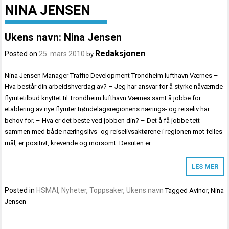
NINA JENSEN
Ukens navn: Nina Jensen
Redaksjonen
Posted on
25. mars 2010
by
Nina Jensen Manager Traffic Development Trondheim lufthavn Værnes –
Hva består din arbeidshverdag av? – Jeg har ansvar for å styrke nåværnde
flyrutetilbud knyttet til Trondheim lufthavn Værnes samt å jobbe for
etablering av nye flyruter trøndelagsregionens nærings- og reiseliv har
behov for. – Hva er det beste ved jobben din? – Det å få jobbe tett
sammen med både næringslivs- og reiselivsaktørene i regionen mot felles
mål, er positivt, krevende og morsomt. Desuten er…
LES MER
Posted in
HSMAI
,
Nyheter
,
Toppsaker
,
Ukens navn
Tagged
Avinor
,
Nina
Jensen