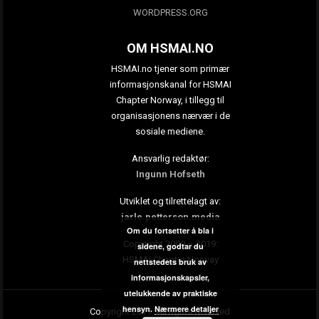
WORDPRESS.ORG
OM HSMAI.NO
HSMAI.no tjener som primær
informasjonskanal for HSMAI
Chapter Norway, i tillegg til
organisasjonens nærvær i de
sosiale mediene.
Ansvarlig redaktør:
Ingunn Hofseth
Utviklet og tilrettelagt av:
jarle.petterson.media
Om du fortsetter å bla i
Copyright 2009 – 2019:
sidene, godtar du
HSMAI Chapter Norway
nettstedets bruk av
informasjonskapsler,
utelukkende av praktiske
hensyn.
Nærmere detaljer
Copyright 2019. All rights reserved