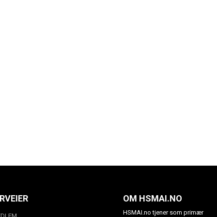
RVEIER
OM HSMAI.NO
HSMAI.no tjener som primær
EDLEM