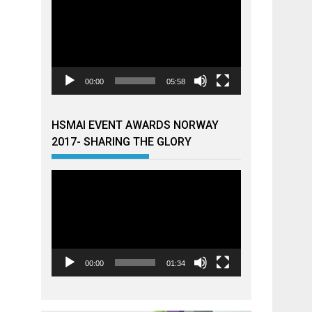
00:00
05:58
HSMAI EVENT AWARDS NORWAY
2017- SHARING THE GLORY
Videoavspiller
00:00
01:34