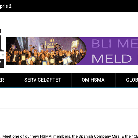
 vinnere kåret på Clarion Hotel The HUB
ER
SERVICELØFTET
OM HSMAI
GLOB
i Meet one of our new HSMAI members, the Spanish Company Mirai & their C