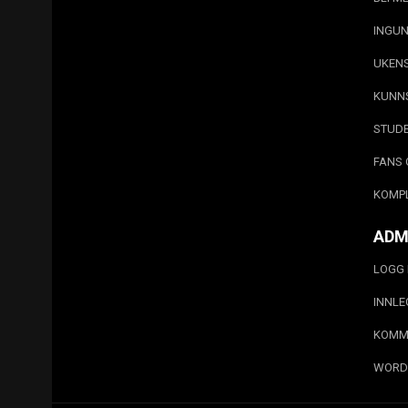
INGUN
UKEN
KUNN
STUD
FANS 
KOMP
ADM
LOGG 
INNL
KOMM
WORD