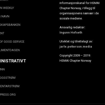
informasjonskanal for HSMAI
N WEEKLY
Chapter Norway, i tillegg til
organisasjonens nærvær i de
S NAVN
sosiale mediene.
SKAPSBANKEN
Ansvarlig redaktør:
Ingunn Hofseth
ENT
Utviklet og tilrettelagt av:
OF GOOD SERVICE
jarle.petterson.media
LIMENTDAGEN
Copyright 2009 – 2019:
INISTRATIVT
HSMAI Chapter Norway
INN
EGGSSTRØM
ENTARSTRØM
PRESS.ORG