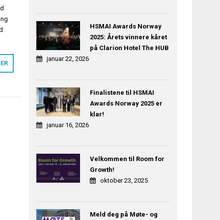
nd
ing
HSMAI Awards Norway
nd
2025: Årets vinnere kåret
på Clarion Hotel The HUB
januar 22, 2026
MER
Finalistene til HSMAI
Awards Norway 2025 er
klar!
januar 16, 2026
Velkommen til Room for
Growth!
oktober 23, 2025
Meld deg på Møte- og