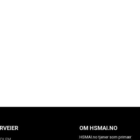
RVEIER
OM HSMAI.NO
HSMAI.no tjener som primær
EDLEM