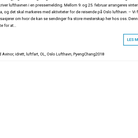
river lufthavnen i en pressemelding. Mellom 9. og 25. februar arrangeres vinter
 og det skal markeres med aktiviteter for de reisende på Oslo lufthavn. – Vi f
sasjerer om hvor de kan se sendinger fra store mesterskap her hos oss. Den
tte for at…
LES 
d
Avinor
,
idrett
,
luftfart
,
OL
,
Oslo Lufthavn
,
PyengChang2018