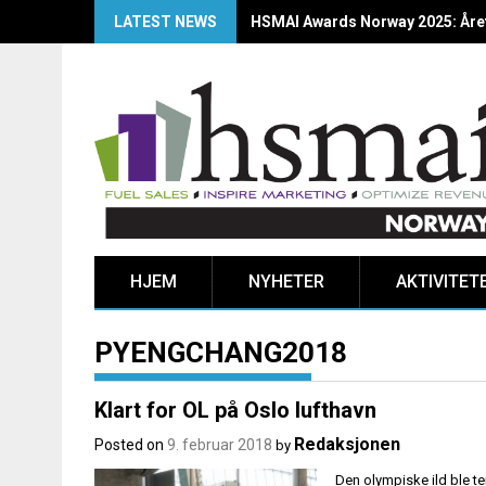
LATEST NEWS
HSMAI Awards Norway 2025: Årets
HJEM
NYHETER
AKTIVITET
PYENGCHANG2018
Klart for OL på Oslo lufthavn
Redaksjonen
Posted on
9. februar 2018
by
Den olympiske ild ble t