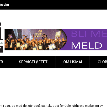
 vinnere kåret på Clarion Hotel The HUB
ER
SERVICELØFTET
OM HSMAI
GLOB
ent i dag, og med det går også startskuddet for Oslo lufthavns markering av