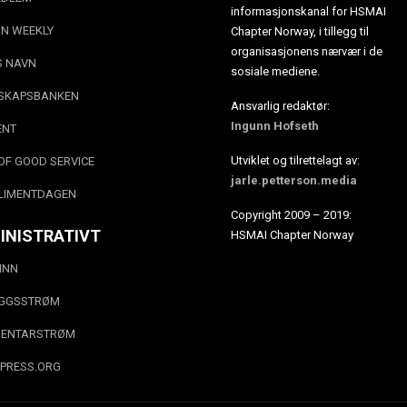
informasjonskanal for HSMAI
N WEEKLY
Chapter Norway, i tillegg til
organisasjonens nærvær i de
S NAVN
sosiale mediene.
SKAPSBANKEN
Ansvarlig redaktør:
Ingunn Hofseth
ENT
Utviklet og tilrettelagt av:
OF GOOD SERVICE
jarle.petterson.media
LIMENTDAGEN
Copyright 2009 – 2019:
INISTRATIVT
HSMAI Chapter Norway
INN
EGGSSTRØM
ENTARSTRØM
PRESS.ORG