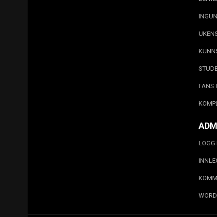
INGUN
UKEN
KUNN
STUD
FANS 
KOMP
ADM
LOGG 
INNL
KOMM
WORD