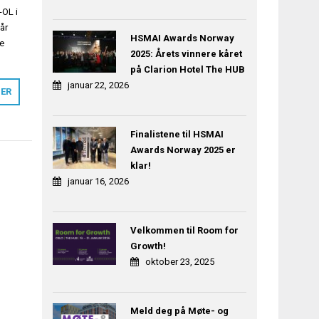
-OL i
år
HSMAI Awards Norway
ne
2025: Årets vinnere kåret
på Clarion Hotel The HUB
januar 22, 2026
MER
Finalistene til HSMAI
Awards Norway 2025 er
klar!
januar 16, 2026
Velkommen til Room for
Growth!
oktober 23, 2025
Meld deg på Møte- og