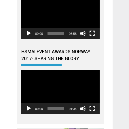
00:00
05:58
HSMAI EVENT AWARDS NORWAY
2017- SHARING THE GLORY
Videoavspiller
00:00
01:34