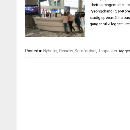
idrettsarrangementet, sk
Pyeongchang i Sør-Korea,
stadig spørsmål fra pas
gangen vil vi legge til re
Posted in
Nyheter
,
Reiseliv
,
Samferdsel
,
Toppsaker
Tagge