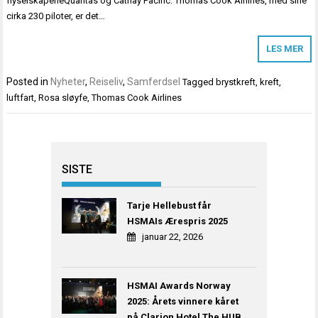
flyselskapeneQuantas og Cathay Pacific. Thomas Cook Airlines, med sine
cirka 230 piloter, er det…
LES MER
Posted in
Nyheter
,
Reiseliv
,
Samferdsel
Tagged
brystkreft
,
kreft
,
luftfart
,
Rosa sløyfe
,
Thomas Cook Airlines
SISTE
Tarje Hellebust får
HSMAIs Ærespris 2025
januar 22, 2026
HSMAI Awards Norway
2025: Årets vinnere kåret
på Clarion Hotel The HUB