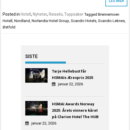
LES MER
Posted in
Hotell
,
Nyheter
,
Reiseliv
,
Toppsaker
Tagged
Brennemoen
Hotell
,
Nordland
,
Norlandia Hotel Group
,
Scandic Hotels
,
Scandic Leknes
,
Østfold
SISTE
Tarje Hellebust får
HSMAIs Ærespris 2025
januar 22, 2026
HSMAI Awards Norway
2025: Årets vinnere kåret
på Clarion Hotel The HUB
januar 22, 2026