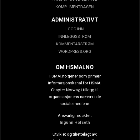
KOMPLIMENTDAGEN
ADMINISTRATIVT
LOGG INN
INNLEGGSSTRØM
KOMMENTARSTRØM
WORDPRESS.ORG
OM HSMAI.NO
HSMAI.no tjener som primær
informasjonskanal for HSMAI
Chapter Norway, i tillegg til
organisasjonens nærvær i de
sosiale mediene.
Ansvarlig redaktør:
Ingunn Hofseth
Utviklet og tilrettelagt av: