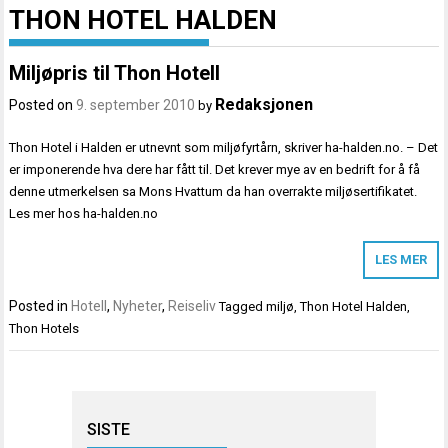
THON HOTEL HALDEN
Miljøpris til Thon Hotell
Redaksjonen
Posted on
9. september 2010
by
Thon Hotel i Halden er utnevnt som miljøfyrtårn, skriver ha-halden.no. – Det
er imponerende hva dere har fått til. Det krever mye av en bedrift for å få
denne utmerkelsen sa Mons Hvattum da han overrakte miljøsertifikatet.
Les mer hos ha-halden.no
LES MER
Posted in
Hotell
,
Nyheter
,
Reiseliv
Tagged
miljø
,
Thon Hotel Halden
,
Thon Hotels
SISTE