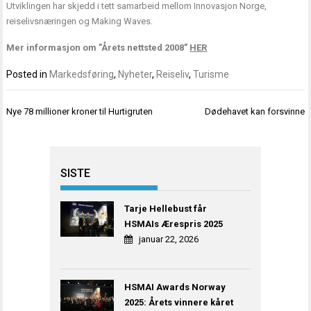
Utviklingen har skjedd i tett samarbeid mellom Innovasjon Norge,
reiselivsnæringen og Making Waves.
Mer informasjon om ”Årets nettsted 2008”
HER
Posted in
Markedsføring
,
Nyheter
,
Reiseliv
,
Turisme
Innleggsnavigasjon
Nye 78 millioner kroner til Hurtigruten
Dødehavet kan forsvinne
SISTE
Tarje Hellebust får
HSMAIs Ærespris 2025
januar 22, 2026
HSMAI Awards Norway
2025: Årets vinnere kåret