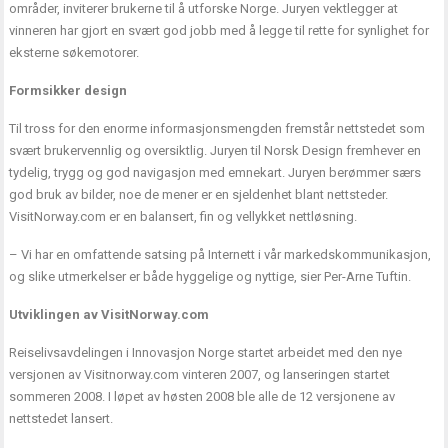
områder, inviterer brukerne til å utforske Norge. Juryen vektlegger at
vinneren har gjort en svært god jobb med å legge til rette for synlighet for
eksterne søkemotorer.
Formsikker design
Til tross for den enorme informasjonsmengden fremstår nettstedet som
svært brukervennlig og oversiktlig. Juryen til Norsk Design fremhever en
tydelig, trygg og god navigasjon med emnekart. Juryen berømmer særs
god bruk av bilder, noe de mener er en sjeldenhet blant nettsteder.
VisitNorway.com er en balansert, fin og vellykket nettløsning.
– Vi har en omfattende satsing på Internett i vår markedskommunikasjon,
og slike utmerkelser er både hyggelige og nyttige, sier Per-Arne Tuftin.
Utviklingen av VisitNorway.com
Reiselivsavdelingen i Innovasjon Norge startet arbeidet med den nye
versjonen av Visitnorway.com vinteren 2007, og lanseringen startet
sommeren 2008. I løpet av høsten 2008 ble alle de 12 versjonene av
nettstedet lansert.