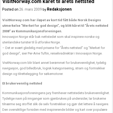
VisitNorway.com kåret til årets nettsted
Redaksjonen
Posted on
26. mars 2009
by
VisitNorway.com har iløpet av kort tid fått både Norsk Designs
utmerkelse ”Merket for god design”, og blitt kåret til ”Årets nettsted
2008” av Kommunikasjonsforeningen.
Innovasjon Norge står bak nettstedet som skal inspirere norske og
utenlandske turister til å utforske Norge.
– Det er svært gledelig med prisene for ”Årets nettsted” og ”Merket for
god design”, sier Per-Arne Tuftin, reiselivsdirektør i Innovasjon Norge.
VisitNorway.com blir blant annet berømmet for brukervennlighet, tydelig
navigasjon, god billedbruk, logisk kategorisering, stram og formsikker
design og tilrettelegging for søkemotorer.
Et brukervennlig nettsted
Kommunikasjonsforeningens jury fremhever nettstedets brukervennlighet.
Tydelige navn på innganger som gjenbrukes på undersider, lar brukerne
tilnærme seg stoffet slik de selv foretrekker og gjør det lettere å navigere.
Den oversiktlige forsiden med inspirerende bilder og kart over populære