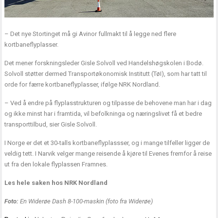
– Det nye Stortinget må gi Avinor fullmakt til å legge ned flere
kortbaneflyplasser.
Det mener forskningsleder Gisle Solvoll ved Handelshøgskolen i Bodø.
Solvoll støtter dermed Transportøkonomisk Institutt (TøI), som har tatt til
orde for færre kortbaneflyplasser, ifølge NRK Nordland.
– Ved å endre på flyplasstrukturen og tilpasse de behovene man har i dag
og ikke minst har i framtida, vil befolkninga og næringslivet få et bedre
transporttilbud, sier Gisle Solvoll.
I Norge er det et 30-talls kortbaneflyplassser, og i mange tilfeller ligger de
veldig tett. I Narvik velger mange reisende å kjøre til Evenes fremfor å reise
ut fra den lokale flyplassen Framnes.
Les hele saken hos
NRK Nordland
Foto:
En Widerøe Dash 8-100-maskin (foto fra Widerøe)