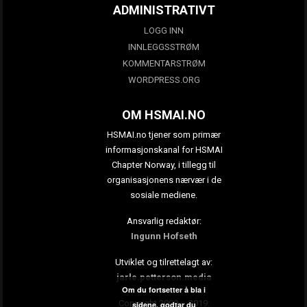
ADMINISTRATIVT
LOGG INN
INNLEGGSSTRØM
KOMMENTARSTRØM
WORDPRESS.ORG
OM HSMAI.NO
HSMAI.no tjener som primær
informasjonskanal for HSMAI
Chapter Norway, i tillegg til
organisasjonens nærvær i de
sosiale mediene.
Ansvarlig redaktør:
Ingunn Hofseth
Utviklet og tilrettelagt av:
jarle.petterson.media
Om du fortsetter å bla i
Copyright 2009 – 2019:
sidene, godtar du