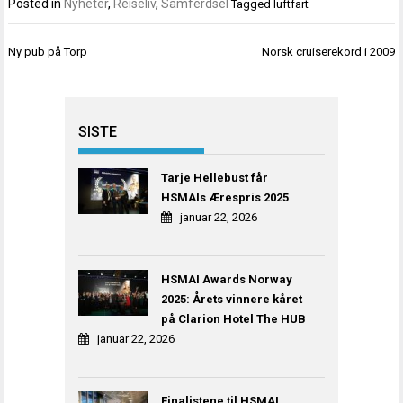
Posted in
Nyheter
,
Reiseliv
,
Samferdsel
Tagged
luftfart
Innleggsnavigasjon
Ny pub på Torp
Norsk cruiserekord i 2009
SISTE
Tarje Hellebust får
HSMAIs Ærespris 2025
januar 22, 2026
HSMAI Awards Norway
2025: Årets vinnere kåret
på Clarion Hotel The HUB
januar 22, 2026
Finalistene til HSMAI