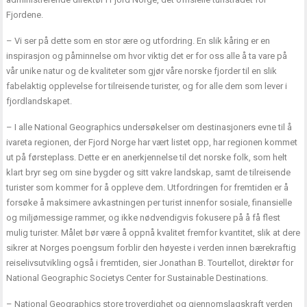
Fjordene.
– Vi ser på dette som en stor ære og utfordring. En slik kåring er en
inspirasjon og påminnelse om hvor viktig det er for oss alle å ta vare på
vår unike natur og de kvaliteter som gjør våre norske fjorder til en slik
fabelaktig opplevelse for tilreisende turister, og for alle dem som lever i
fjordlandskapet.
– I alle National Geographics undersøkelser om destinasjoners evne til å
ivareta regionen, der Fjord Norge har vært listet opp, har regionen kommet
ut på førsteplass. Dette er en anerkjennelse til det norske folk, som helt
klart bryr seg om sine bygder og sitt vakre landskap, samt de tilreisende
turister som kommer for å oppleve dem. Utfordringen for fremtiden er å
forsøke å maksimere avkastningen per turist innenfor sosiale, finansielle
og miljømessige rammer, og ikke nødvendigvis fokusere på å få flest
mulig turister. Målet bør være å oppnå kvalitet fremfor kvantitet, slik at dere
sikrer at Norges poengsum forblir den høyeste i verden innen bærekraftig
reiselivsutvikling også i fremtiden, sier Jonathan B. Tourtellot, direktør for
National Geographic Societys Center for Sustainable Destinations.
– National Geographics store troverdighet og gjennomslagskraft verden