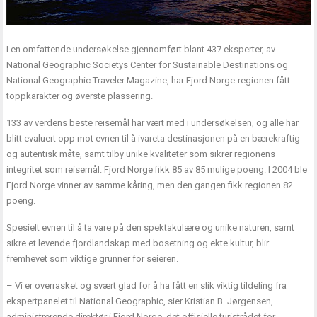
I en omfattende undersøkelse gjennomført blant 437 eksperter, av
National Geographic Societys Center for Sustainable Destinations og
National Geographic Traveler Magazine, har Fjord Norge-regionen fått
toppkarakter og øverste plassering.
133 av verdens beste reisemål har vært med i undersøkelsen, og alle har
blitt evaluert opp mot evnen til å ivareta destinasjonen på en bærekraftig
og autentisk måte, samt tilby unike kvaliteter som sikrer regionens
integritet som reisemål. Fjord Norge fikk 85 av 85 mulige poeng. I 2004 ble
Fjord Norge vinner av samme kåring, men den gangen fikk regionen 82
poeng.
Spesielt evnen til å ta vare på den spektakulære og unike naturen, samt
sikre et levende fjordlandskap med bosetning og ekte kultur, blir
fremhevet som viktige grunner for seieren.
– Vi er overrasket og svært glad for å ha fått en slik viktig tildeling fra
ekspertpanelet til National Geographic, sier Kristian B. Jørgensen,
administrerende direktør i Fjord Norge, det offisielle turistrådet for