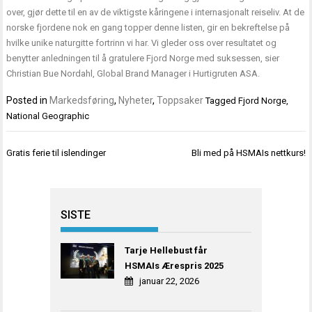
over, gjør dette til en av de viktigste kåringene i internasjonalt reiseliv. At de
norske fjordene nok en gang topper denne listen, gir en bekreftelse på
hvilke unike naturgitte fortrinn vi har. Vi gleder oss over resultatet og
benytter anledningen til å gratulere Fjord Norge med suksessen, sier
Christian Bue Nordahl, Global Brand Manager i Hurtigruten ASA.
Posted in
Markedsføring
,
Nyheter
,
Toppsaker
Tagged
Fjord Norge
,
National Geographic
Innleggsnavigasjon
Gratis ferie til islendinger
Bli med på HSMAIs nettkurs!
SISTE
Tarje Hellebust får
HSMAIs Ærespris 2025
januar 22, 2026