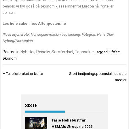
penger. Vi flyr også på økonomiklasse innenfor Europa nå, forteller
Jensen.
Les hele saken hos
Aftenposten.no
Illustrasjonsfoto:
Norwegian-maskin ved landing. Fotograf: Hans Olav
Nyborg/Norwegian
Posted in
Nyheter
,
Reiseliv
,
Samferdsel
,
Toppsaker
Tagged
luftfart
,
økonomi
Innleggsnavigasjon
– Tulleforbruket er borte
Stort inntjeningspotensial i sosiale
medier
SISTE
Tarje Hellebust får
HSMAIs Ærespris 2025