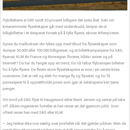
Flybillettene er blitt rundt 20 prosent billigere det siste året. Selv om
kriserammede flyselskaper går med underskudd, lemper de ut
billigbilletter i et desperat forsøk på å fylle flyene, skriver Aftenposten.
Synes du mailboksen din fylles opp med tilbud fra flyselskaper som
dumper 50.000 eller 100.000 billigreiser, og at billettkampanjene fra SAS,
Ryanair, KLM Air France og Norwegian florerer, både i aviser og på
Internett? Da har du fanget opp en trend, for nå falbyr flybransjen billetter
for å fylle flyene. De fleste store flyselskapene er inne i sin verste krise
noensinne. Det er rett og slett for mange fly og flyseter, og for få
passasjerer til å opprettholde priser som gjør at selskapene kan tjene
penger.
Om bord på SAS-flyet til Haugesund sitter Bernt Jensen og venter på take
off. Elkem-ingeniøren forteller at han reiser en del gjennom jobb. Som
oftest reiser han med SAS eller KLM.
– Jeg tenker ikke noe særlig over prisfallet når det gjelder jobben. Men de
vanskelige økonomiske tidene gjør at folk reiser mindre for å spare