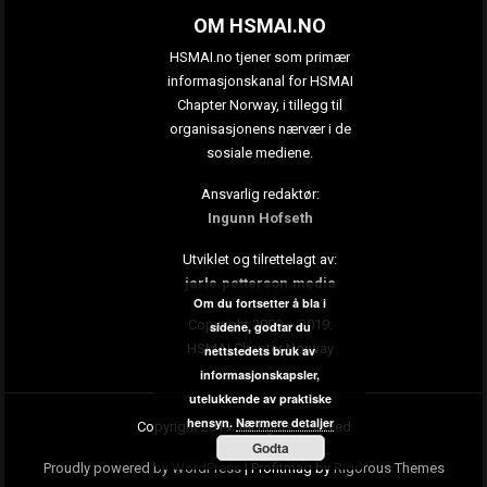
OM HSMAI.NO
HSMAI.no tjener som primær
informasjonskanal for HSMAI
Chapter Norway, i tillegg til
organisasjonens nærvær i de
sosiale mediene.
Ansvarlig redaktør:
Ingunn Hofseth
Utviklet og tilrettelagt av:
jarle.petterson.media
Om du fortsetter å bla i
Copyright 2009 – 2019:
sidene, godtar du
HSMAI Chapter Norway
nettstedets bruk av
informasjonskapsler,
utelukkende av praktiske
hensyn.
Nærmere detaljer
Copyright 2019. All rights reserved
Godta
Proudly powered by WordPress
|
Profitmag by
Rigorous Themes