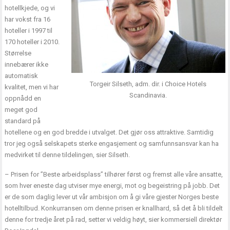
hotellkjede, og vi
har vokst fra 16
hoteller i 1997 til
170 hoteller i 2010.
Størrelse
innebærer ikke
automatisk
Torgeir Silseth, adm. dir. i Choice Hotels
kvalitet, men vi har
Scandinavia.
oppnådd en
meget god
standard på
hotellene og en god bredde i utvalget. Det gjør oss attraktive. Samtidig
tror jeg også selskapets sterke engasjement og samfunnsansvar kan ha
medvirket til denne tildelingen, sier Silseth.
– Prisen for ”Beste arbeidsplass” tilhører først og fremst alle våre ansatte,
som hver eneste dag utviser mye energi, mot og begeistring på jobb. Det
er de som daglig lever ut vår ambisjon om å gi våre gjester Norges beste
hotelltilbud. Konkurransen om denne prisen er knallhard, så det å bli tildelt
denne for tredje året på rad, setter vi veldig høyt, sier kommersiell direktør