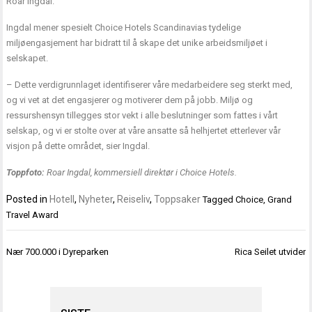
Roar Ingdal.
Ingdal mener spesielt Choice Hotels Scandinavias tydelige
miljøengasjement har bidratt til å skape det unike arbeidsmiljøet i
selskapet.
– Dette verdigrunnlaget identifiserer våre medarbeidere seg sterkt med,
og vi vet at det engasjerer og motiverer dem på jobb. Miljø og
ressurshensyn tillegges stor vekt i alle beslutninger som fattes i vårt
selskap, og vi er stolte over at våre ansatte så helhjertet etterlever vår
visjon på dette området, sier Ingdal.
Toppfoto:
Roar Ingdal, kommersiell direktør i Choice Hotels.
Posted in
Hotell
,
Nyheter
,
Reiseliv
,
Toppsaker
Tagged
Choice
,
Grand
Travel Award
Innleggsnavigasjon
Nær 700.000 i Dyreparken
Rica Seilet utvider