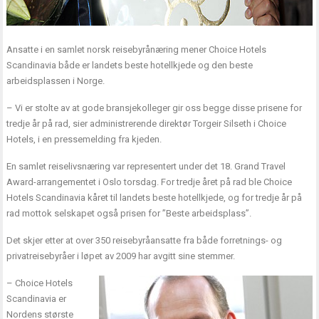
Ansatte i en samlet norsk reisebyrånæring mener Choice Hotels
Scandinavia både er landets beste hotellkjede og den beste
arbeidsplassen i Norge.
– Vi er stolte av at gode bransjekolleger gir oss begge disse prisene for
tredje år på rad, sier administrerende direktør Torgeir Silseth i Choice
Hotels, i en pressemelding fra kjeden.
En samlet reiselivsnæring var representert under det 18. Grand Travel
Award-arrangementet i Oslo torsdag. For tredje året på rad ble Choice
Hotels Scandinavia kåret til landets beste hotellkjede, og for tredje år på
rad mottok selskapet også prisen for ”Beste arbeidsplass”.
Det skjer etter at over 350 reisebyråansatte fra både forretnings- og
privatreisebyråer i løpet av 2009 har avgitt sine stemmer.
– Choice Hotels
Scandinavia er
Nordens største