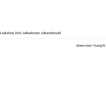
d
askefast
,
HSH
,
vulkankrisen
,
vulkanutbrudd
Ukens navn: Young N