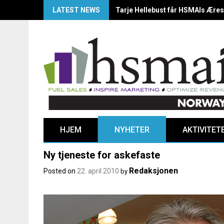
LATEST NEWS
HSMAI Awards Norway 2025: Årets
HJEM
NYHETER
AKTIVITET
Ny tjeneste for askefaste
Redaksjonen
Posted on
22. april 2010
by