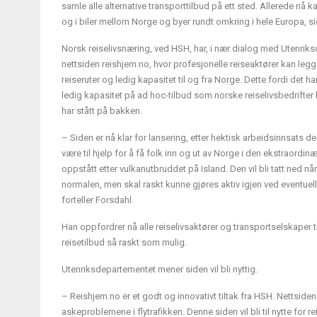
samle alle alternative transporttilbud på ett sted. Allerede nå 
og i biler mellom Norge og byer rundt omkring i hele Europa, si
Norsk reiselivsnæring, ved HSH, har, i nær dialog med Utenrik
nettsiden reishjem.no, hvor profesjonelle reiseaktører kan leg
reiseruter og ledig kapasitet til og fra Norge. Dette fordi det h
ledig kapasitet på ad hoc-tilbud som norske reiselivsbedrifter 
har stått på bakken.
– Siden er nå klar for lansering, etter hektisk arbeidsinnsats d
være til hjelp for å få folk inn og ut av Norge i den ekstraordi
oppstått etter vulkanutbruddet på Island. Den vil bli tatt ned når t
normalen, men skal raskt kunne gjøres aktiv igjen ved eventue
forteller Forsdahl.
Han oppfordrer nå alle reiselivsaktører og transportselskaper ti
reisetilbud så raskt som mulig.
Utenriksdepartementet mener siden vil bli nyttig.
– Reishjem.no er et godt og innovativt tiltak fra HSH. Nettsid
askeproblemene i flytrafikken. Denne siden vil bli til nytte for r