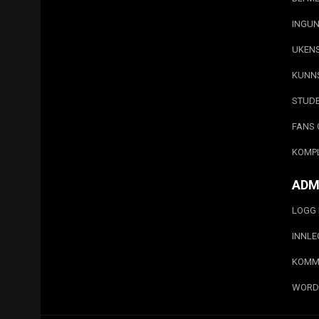
INGUN
UKEN
KUNN
STUD
FANS 
KOMP
ADM
LOGG 
INNL
KOMM
WORD