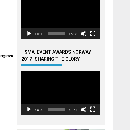
00:00
05:58
HSMAI EVENT AWARDS NORWAY
. Nguyen
2017- SHARING THE GLORY
Videoavspiller
00:00
01:34