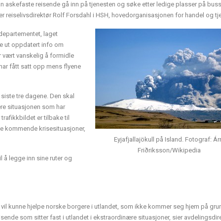
kan askefaste reisende gå inn på tjenesten og søke etter ledige plasser på buss
er reiselivsdirektør Rolf Forsdahl i HSH, hovedorganisasjonen for handel og tj
sdepartementet, laget
ge ut oppdatert info om
ar vært vanskelig å formidle
har fått satt opp mens flyene
e siste tre dagene. Den skal
nære situasjonen som har
rafikkbildet er tilbake til
lle kommende krisesituasjoner,
Eyjafjallajökull på Island. Fotograf: Ár
Friðriksson/Wikipedia
l å legge inn sine ruter og
en vil kunne hjelpe norske borgere i utlandet, som ikke kommer seg hjem på gru
eisende som sitter fast i utlandet i ekstraordinære situasjoner, sier avdelingsdir