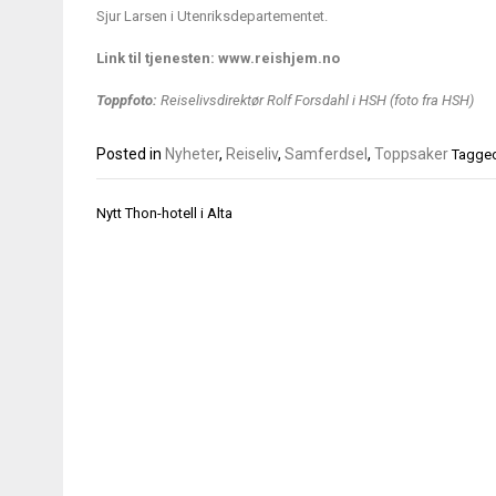
Sjur Larsen i Utenriksdepartementet.
Link til tjenesten:
www.reishjem.no
Toppfoto:
Reiselivsdirektør Rolf Forsdahl i HSH (foto fra HSH)
Posted in
Nyheter
,
Reiseliv
,
Samferdsel
,
Toppsaker
Tagge
Innleggsnavigasjon
Nytt Thon-hotell i Alta