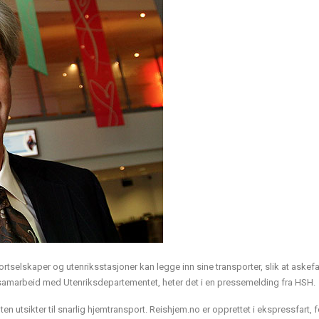
ortselskaper og utenriksstasjoner kan legge inn sine transporter, slik at askef
 samarbeid med Utenriksdepartementet, heter det i en pressemelding fra HSH.
en utsikter til snarlig hjemtransport. Reishjem.no er opprettet i ekspressfart, f