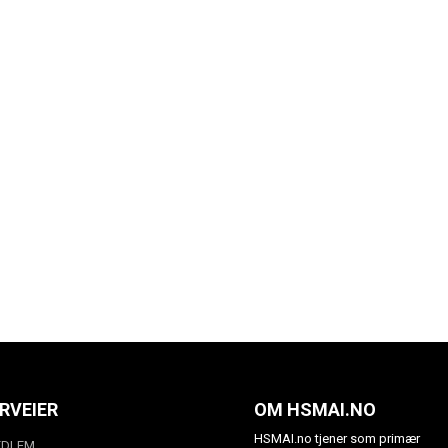
RVEIER
OM HSMAI.NO
HSMAI.no tjener som primær
EDLEM