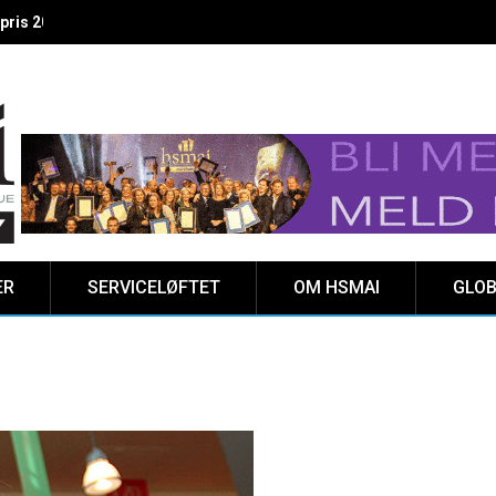
 vinnere kåret på Clarion Hotel The HUB
ER
SERVICELØFTET
OM HSMAI
GLOB