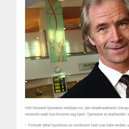
HSH lanserer tjenesten reishjem.no, der reiselivsaktører, transp
reisende raskt kan komme seg hjem. Tjenesten er utarbeidet i
– Fortsatt sitter hundrevis av nordmenn fast over hele verden, ut