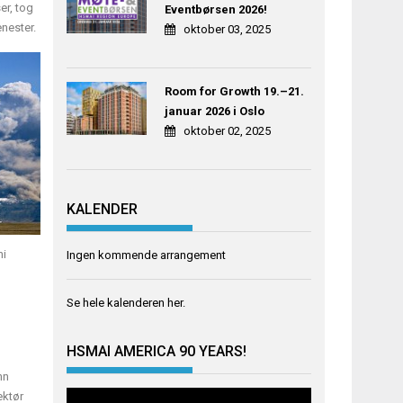
er, tog
Eventbørsen 2026!
enester.
oktober 03, 2025
Room for Growth 19.–21.
januar 2026 i Oslo
oktober 02, 2025
KALENDER
ni
Ingen kommende arrangement
Se hele kalenderen
her
.
HSMAI AMERICA 90 YEARS!
nn
ektør
Videoavspiller