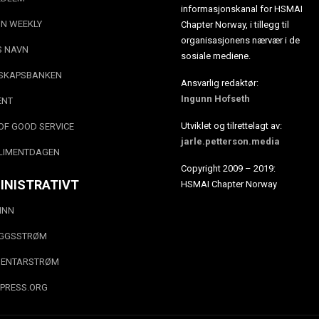
informasjonskanal for HSMAI
N WEEKLY
Chapter Norway, i tillegg til
organisasjonens nærvær i de
S NAVN
sosiale mediene.
SKAPSBANKEN
Ansvarlig redaktør:
Ingunn Hofseth
ENT
Utviklet og tilrettelagt av:
OF GOOD SERVICE
jarle.petterson.media
LIMENTDAGEN
Copyright 2009 – 2019:
INISTRATIVT
HSMAI Chapter Norway
INN
EGGSSTRØM
ENTARSTRØM
PRESS.ORG