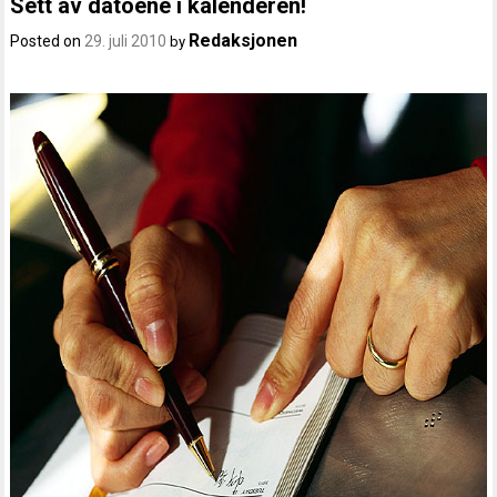
Sett av datoene i kalenderen!
Redaksjonen
Posted on
29. juli 2010
by