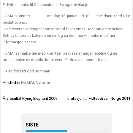
Er flyttet tilbake til Oslo sentrum. Se egen invitasjon.
HSMAIs prisfest onsdag 12. januar 2010 – Kveldsarr. Sted ikke
besluttet enda
Gjort diverse endringer som vi tror vil falle i smak. Mer om dette senere.
Sett av datoene i kalenderen din og så kommer vi tilbake med mer
informasjon senere.
HSMAI samarbeider med komiteer på disse arrangementene og en
presentasjon av de ulike komiteene får du over sommerferien.
Ha en fortsatt god sommer!
Posted in
HSMAI
,
Nyheter
Innleggsnavigasjon
Årsresultat Flying Elephant 2009
Invitasjon til Møtebørsen Norge 2011
SISTE