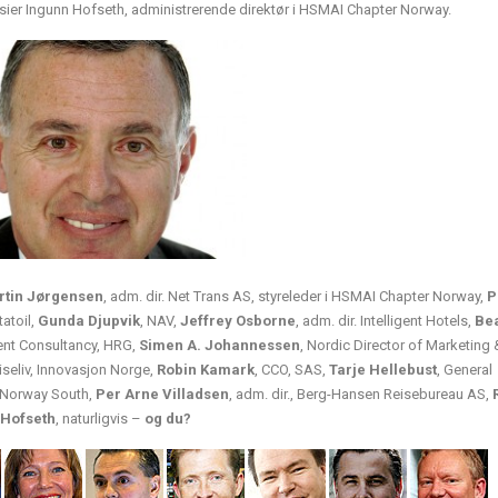
t, sier Ingunn Hofseth, administrerende direktør i HSMAI Chapter Norway.
rtin Jørgensen
, adm. dir. Net Trans AS, styreleder i HSMAI Chapter Norway,
P
tatoil,
Gunda Djupvik
, NAV,
Jeffrey Osborne
, adm. dir. Intelligent Hotels,
Be
ient Consultancy, HRG,
Simen A. Johannessen
, Nordic Director of Marketing 
eiseliv, Innovasjon Norge,
Robin Kamark
, CCO, SAS,
Tarje Hellebust
, General
, Norway South,
Per Arne Villadsen
, adm. dir., Berg-Hansen Reisebureau AS,
 Hofseth
, naturligvis –
og du?