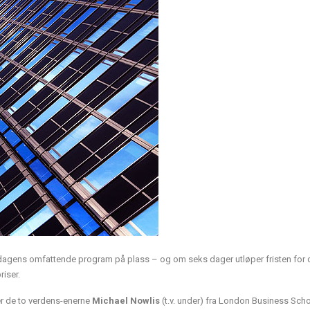
ivsdagens omfattende program på plass – og om seks dager utløper fristen for
riser.
er de to verdens-enerne
Michael Nowlis
(t.v. under) fra London Business Sch