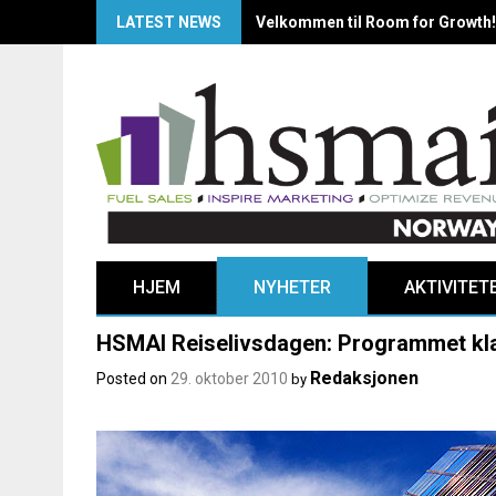
LATEST NEWS
Velkommen til Room for Growth!
HJEM
NYHETER
AKTIVITET
HSMAI Reiselivsdagen: Programmet klar
Redaksjonen
Posted on
29. oktober 2010
by