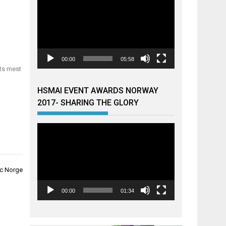
00:00
05:58
ets mest
HSMAI EVENT AWARDS NORWAY
2017- SHARING THE GLORY
Videoavspiller
ic Norge
00:00
01:34