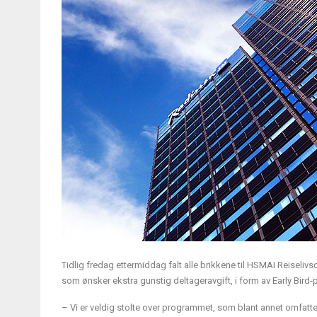
Tidlig fredag ettermiddag falt alle brikkene til HSMAI Reisel
som ønsker ekstra gunstig deltageravgift, i form av Early Bird-p
– Vi er veldig stolte over programmet, som blant annet omfatt