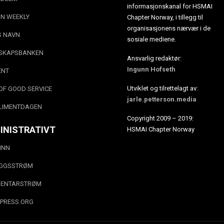
informasjonskanal for HSMAI
N WEEKLY
Chapter Norway, i tillegg til
organisasjonens nærvær i de
S NAVN
sosiale mediene.
SKAPSBANKEN
Ansvarlig redaktør:
Ingunn Hofseth
ENT
Utviklet og tilrettelagt av:
OF GOOD SERVICE
jarle.petterson.media
LIMENTDAGEN
Copyright 2009 – 2019:
INISTRATIVT
HSMAI Chapter Norway
INN
EGGSSTRØM
ENTARSTRØM
PRESS.ORG