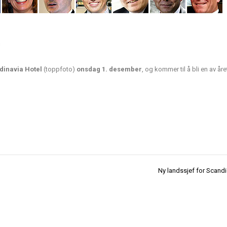
dinavia Hotel
(toppfoto)
onsdag 1. desember
, og kommer til å bli en av år
Ny landssjef for Scand