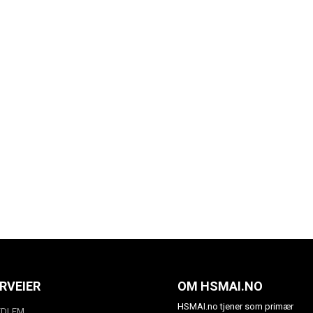
RVEIER
OM HSMAI.NO
HSMAI.no tjener som primær
EDLEM