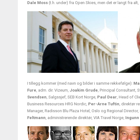
Dale Moss
(t.h. under) fra Open Skies, men det er langt fra al
I tillegg kommer (med navn og bilder i samme rekkefølge):
Ma
Fure
, adm. dir. Vizeum,
Joakim Grude
, Principal Consultant, S
Svendsen
, Salgssjef, SEB Kort Norge,
Paul Dear
, Head of Cl
Business Resources HRG Nordic,
Per-Arne Tuftin
, direktør r
Manager, Radisson Blu Plaza Hotel, Oslo og Regional Director
Feltmann
, administrerende direktør, VIA Travel Norge,
Ingunn