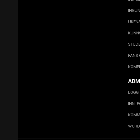
INGUN
UKEN
KUNN
STUD
FANS 
KOMP
ADM
LOGG 
INNL
KOMM
WORD