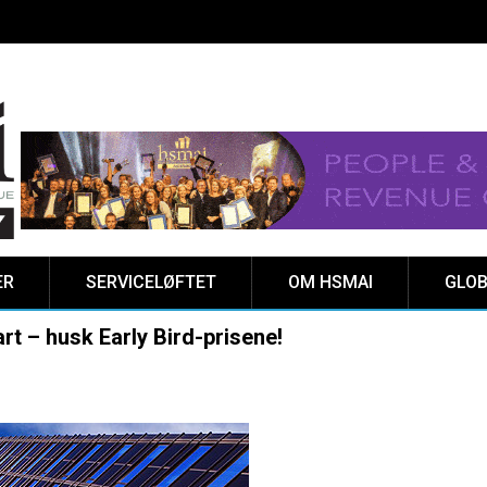
ER
SERVICELØFTET
OM HSMAI
GLOB
t – husk Early Bird-prisene!