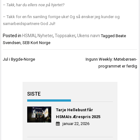
– Takk, har du ellers noe på hjertet?
– Takk for en fin samling forrige uke! Og så ønsker jeg kunder og
samarbeidspartnere God Jul!
Posted in
HSMAI
,
Nyheter
,
Toppsaker
,
Ukens navn
Tagged
Beate
Svendsen
,
SEB Kort Norge
Innleggsnavigasjon
Jul i Bygde-Norge
Ingunn Weekly: Møtebørsen-
programmet er ferdig
SISTE
Tarje Hellebust får
HSMAIs Ærespris 2025
januar 22, 2026