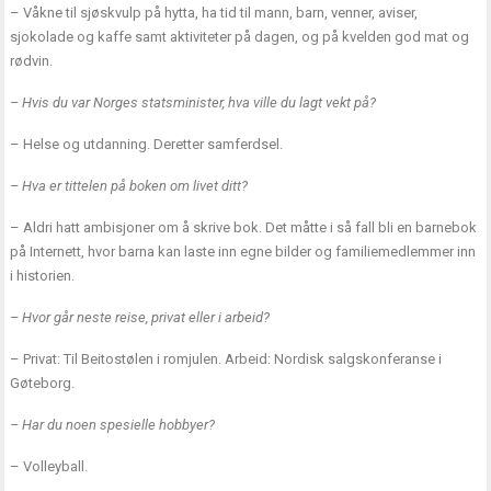
– Våkne til sjøskvulp på hytta, ha tid til mann, barn, venner, aviser,
sjokolade og kaffe samt aktiviteter på dagen, og på kvelden god mat og
rødvin.
– Hvis du var Norges statsminister, hva ville du lagt vekt på?
– Helse og utdanning. Deretter samferdsel.
– Hva er tittelen på boken om livet ditt?
– Aldri hatt ambisjoner om å skrive bok. Det måtte i så fall bli en barnebok
på Internett, hvor barna kan laste inn egne bilder og familiemedlemmer inn
i historien.
– Hvor går neste reise, privat eller i arbeid?
– Privat: Til Beitostølen i romjulen. Arbeid: Nordisk salgskonferanse i
Gøteborg.
– Har du noen spesielle hobbyer?
– Volleyball.