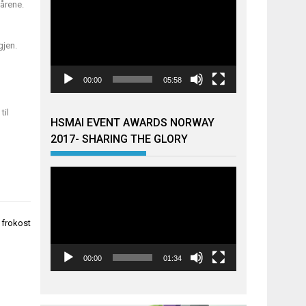
årene.
gjen.
00:00
05:58
til
HSMAI EVENT AWARDS NORWAY
2017- SHARING THE GLORY
Videoavspiller
 frokost
00:00
01:34