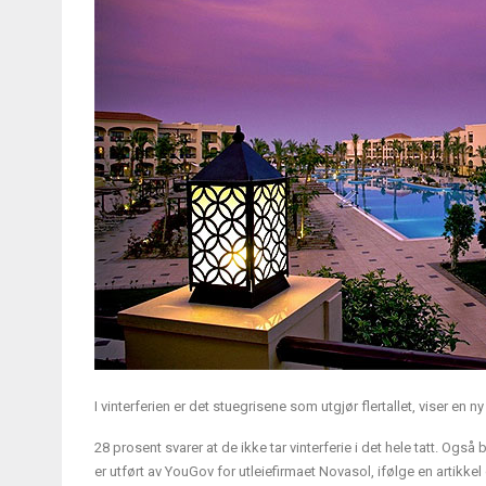
I vinterferien er det stuegrisene som utgjør flertallet, viser en 
28 prosent svarer at de ikke tar vinterferie i det hele tatt. O
er utført av YouGov for utleiefirmaet Novasol, ifølge en artikke