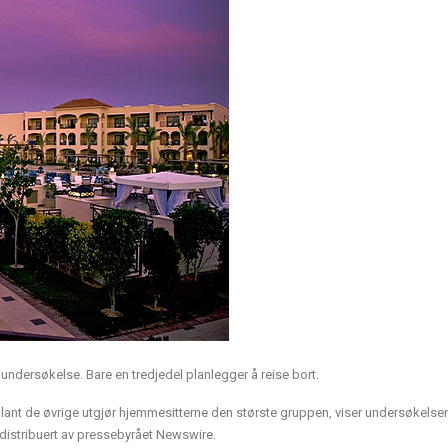
ny undersøkelse. Bare en tredjedel planlegger å reise bort.
gså blant de øvrige utgjør hjemmesitterne den største gruppen, viser undersøkels
l distribuert av pressebyrået Newswire.