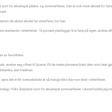
vårt som for eksempel påske- og sommerferien. Den er nok mest aktuell for fami
maet.
tenom de ukene skolen tar vinterferie, tror han.
rie utenlands i vinterferien. 16 prosent planlegger å ta ferie på egen, andres ell
en av favorittene.
ark, ønsker seg oftest til Spania. På de neste plassene blant dem som leier g
Østerrike, sier Fredman.
syns det er litt overraskende at så mange ikke drar noe sted i vinterferien.
t innslag i folks årsplaner som for eksempel sommerferien. Likevel hadde jeg n