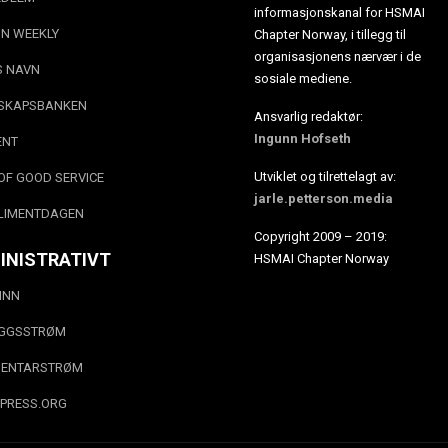
informasjonskanal for HSMAI
N WEEKLY
Chapter Norway, i tillegg til
organisasjonens nærvær i de
S NAVN
sosiale mediene.
SKAPSBANKEN
Ansvarlig redaktør:
Ingunn Hofseth
ENT
Utviklet og tilrettelagt av:
OF GOOD SERVICE
jarle.petterson.media
LIMENTDAGEN
Copyright 2009 – 2019:
INISTRATIVT
HSMAI Chapter Norway
INN
EGGSSTRØM
ENTARSTRØM
PRESS.ORG