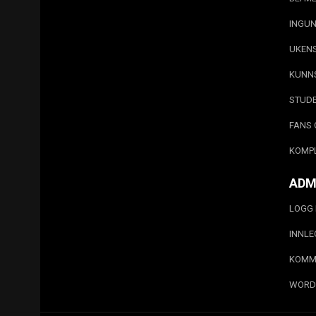
INGUN
UKEN
KUNN
STUD
FANS 
KOMP
ADM
LOGG 
INNL
KOMM
WORD