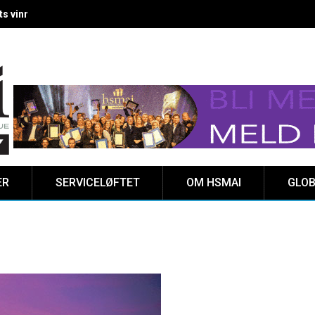
 vinnere kåret på Clarion Hotel The HUB
ER
SERVICELØFTET
OM HSMAI
GLOB