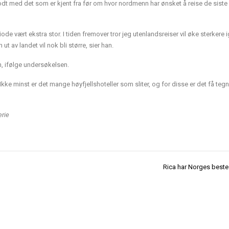
t med det som er kjent fra før om hvor nordmenn har ønsket å reise de siste 
ode vært ekstra stor. I tiden fr
e
mover tror jeg utenlandsreiser vil øke sterkere i
ut av landet vil nok bli større, sier han.
en, ifølge undersøkelsen.
kke minst er det mange høyfjellshoteller som sliter, og for disse er det få tegn 
erie
Rica har Norges beste