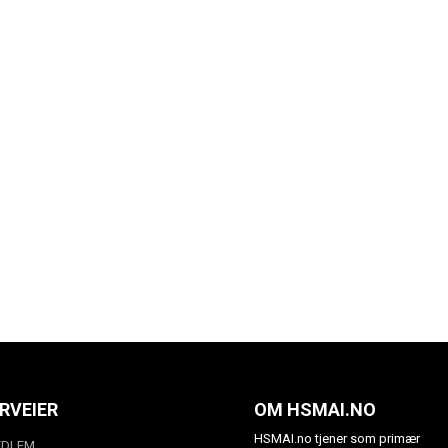
RVEIER
OM HSMAI.NO
HSMAI.no tjener som primær
EDLEM