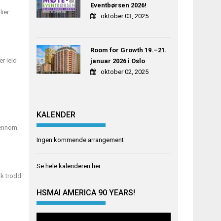
Eventbørsen 2026!
lier
oktober 03, 2025
Room for Growth 19.–21.
er leid
januar 2026 i Oslo
oktober 02, 2025
KALENDER
jennom
Ingen kommende arrangement
Se hele kalenderen
her
.
ok trodd
HSMAI AMERICA 90 YEARS!
Videoavspiller