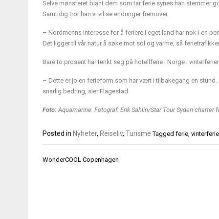
Selve mønsteret blant dem som tar ferie synes han stemmer god
Samtidig tror han vi vil se endringer fremover.
– Nordmenns interesse for å feriere i eget land har nok i en peri
Det ligger til vår natur å søke mot sol og varme, så ferietrafikken 
Bare to prosent har tenkt seg på hotellferie i Norge i vinterferi
– Dette er jo en ferieform som har vært i tilbakegang en stund. I
snarlig bedring, sier Flagestad.
Foto:
Aquamarine. Fotograf: Erik Sahlin/Star Tour Syden charter f
Posted in
Nyheter
,
Reiseliv
,
Turisme
Tagged
ferie
,
vinterferie
Innleggsnavigasjon
WonderCOOL Copenhagen