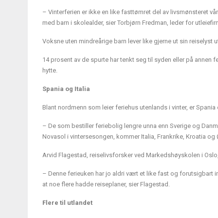
– Vinterferien er ikke en like fasttømret del av livsmønsteret 
med barn i skolealder, sier Torbjørn Fredman, leder for utleiefir
Voksne uten mindreårige barn lever like gjerne ut sin reiselyst u
14 prosent av de spurte har tenkt seg til syden eller
på
annen fe
hytte.
Spania og Italia
Blant nordmenn som leier feriehus utenlands i vinter, er Spania 
– De som bestiller feriebolig lengre unna enn Sverige og Danm
Novasol i vintersesongen, kommer Italia, Frankrike, Kroatia og 
Arvid Flagestad, reiselivsforsker ved Markedshøyskolen i Oslo, 
– Denne ferieuken har jo aldri vært et like fast og forutsigbar
at noe flere hadde reiseplaner, sier Flagestad.
Flere til utlandet