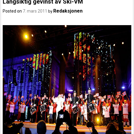
Langsiktig gevinst av Ski-VM
Redaksjonen
Posted on
7. mars 2011
by