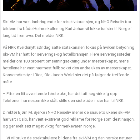
Ski-VM har vært innbringende for reiselivsbransjen, og NHO Reiseliv tror
bildene fra både Holmenkollen og Karl Johan vil lokke turister til Norge i
lang tid fremover. Det melder NRK.
På NRK Kveldsnytt søndag satte statskanalen fokus på hvilken betydning
ski-VM har hatt for serverings-og hotellbransjen. Flere serveringssteder
melder om 100 prosent omsetningsøkning under mesterskapet, mens
hotellene har vært nærmest fullbooket den andre uken av mesterskapet.
Konserndirektør i Rica, Ole-Jacob Wold sier det på følgende treffende
måte:
– Etter en litt avventende første uke, har det tatt seg virkelig opp.
Telefonen har nesten ikke stått stille den siste tiden, sier han til NRK.
Direktør Bjørn M. Bjerke i NHO Reiseliv mener de snaue to ukene ski-VM
har vart i Oslo, har vært ekstremt god reklame for Norge som destinasjon,
og generelt sett meget viktig for merkevaren Norge.
– Vi vil bruke de spektakulære bildene fra ski-VM og den norske naturen