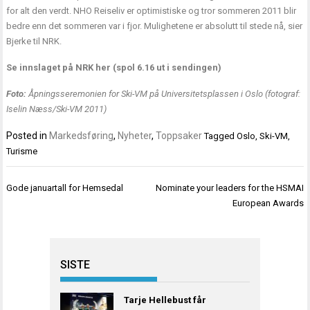
for alt den verdt. NHO Reiseliv er optimistiske og tror sommeren 2011 blir
bedre enn det sommeren var i fjor. Mulighetene er absolutt til stede nå, sier
Bjerke til NRK.
Se innslaget på NRK her (spol 6.16 ut i sendingen)
Foto:
Åpningsseremonien for Ski-VM på Universitetsplassen i Oslo (fotograf:
Iselin Næss/Ski-VM 2011)
Posted in
Markedsføring
,
Nyheter
,
Toppsaker
Tagged
Oslo
,
Ski-VM
,
Turisme
Innleggsnavigasjon
Gode januartall for Hemsedal
Nominate your leaders for the HSMAI
European Awards
SISTE
Tarje Hellebust får