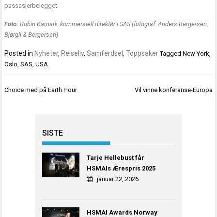
passasjerbelegget.
Foto:
Robin Kamark, kommersiell direktør i SAS (fotograf: Anders Bergersen,
Bjørgli & Bergersen)
Posted in
Nyheter
,
Reiseliv
,
Samferdsel
,
Toppsaker
Tagged
New York
,
Oslo
,
SAS
,
USA
Innleggsnavigasjon
Choice med på Earth Hour
Vil vinne konferanse-Europa
SISTE
Tarje Hellebust får
HSMAIs Ærespris 2025
januar 22, 2026
HSMAI Awards Norway