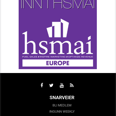
SNARVEIER
BLI MEDLEM
INGUNN WEEKLY