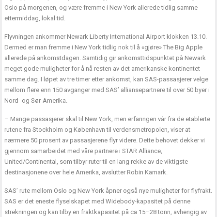
Oslo på morgenen, og være fremme i New York allerede tidlig samme
ettermiddag, lokal tid.
Flyvningen ankommer Newark Liberty International Airport klokken 13.10.
Dermed er man fremme i New York tidlig nok til å «gjøre» The Big Apple
allerede på ankomstdagen. Samtidig gir ankomsttidspunktet på Newark
meget gode muligheter for å nå resten av det amerikanske kontinentet
samme dag. I løpet av tre timer etter ankomst, kan SAS-passasjerer velge
mellom flere enn 150 avganger med SAS’ alliansepartnere til over 50 byer i
Nord- og Sør-Amerika.
– Mange passasjerer skal til New York, men erfaringen vår fra de etablerte
rutene fra Stockholm og København til verdensmetropolen, viser at
nærmere 50 prosent av passasjerene flyr videre. Dette behovet dekker vi
gjennom samarbeidet med våre partnere i STAR Alliance,
United/Continental, som tilbyr ruter til en lang rekke av de viktigste
destinasjonene over hele Amerika, avslutter Robin Kamark.
SAS’ rute mellom Oslo og New York åpner også nye muligheter for flyfrakt.
SAS er det eneste flyselskapet med Widebody-kapasitet på denne
strekningen og kan tilby en fraktkapasitet på ca 15–28 tonn, avhengig av