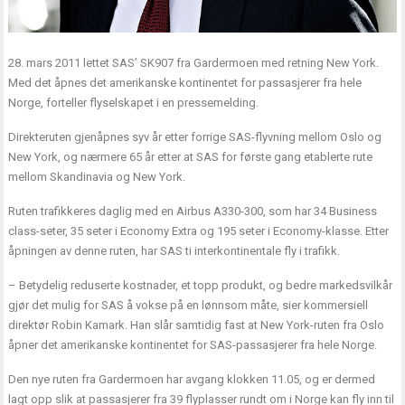
28. mars 2011 lettet SAS’ SK907 fra Gardermoen med retning New York.
Med det åpnes det amerikanske kontinentet for passasjerer fra hele
Norge, forteller flyselskapet i en pressemelding.
Direkteruten gjenåpnes syv år etter forrige SAS-flyvning mellom Oslo og
New York, og nærmere 65 år etter at SAS for første gang etablerte rute
mellom Skandinavia og New York.
Ruten trafikkeres daglig med en Airbus A330-300, som har 34 Business
class-seter, 35 seter i Economy Extra og 195 seter i Economy-klasse. Etter
åpningen av denne ruten, har SAS ti interkontinentale fly i trafikk.
– Betydelig reduserte kostnader, et topp produkt, og bedre markedsvilkår
gjør det mulig for SAS å vokse på en lønnsom måte, sier kommersiell
direktør Robin Kamark. Han slår samtidig fast at New York-ruten fra Oslo
åpner det amerikanske kontinentet for SAS-passasjerer fra hele Norge.
Den nye ruten fra Gardermoen har avgang klokken 11.05, og er dermed
lagt opp slik at passasjerer fra 39 flyplasser rundt om i Norge kan fly inn til