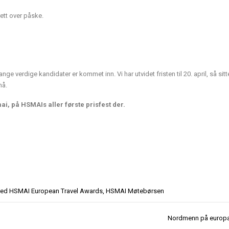
rett over påske.
e verdige kandidater er kommet inn. Vi har utvidet fristen til 20. april, så sit
nå.
ai, på HSMAIs aller første prisfest der.
ged
HSMAI European Travel Awards
,
HSMAI Møtebørsen
Nordmenn på europ