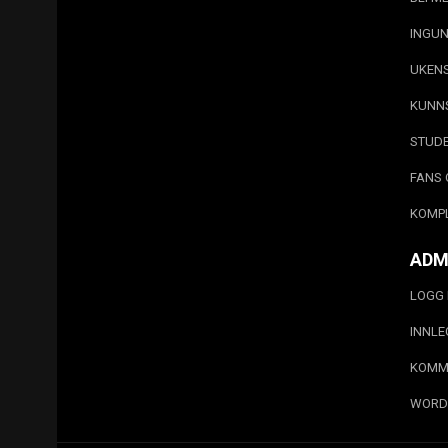
INGUN
UKEN
KUNN
STUD
FANS 
KOMP
ADM
LOGG 
INNL
KOMM
WORD