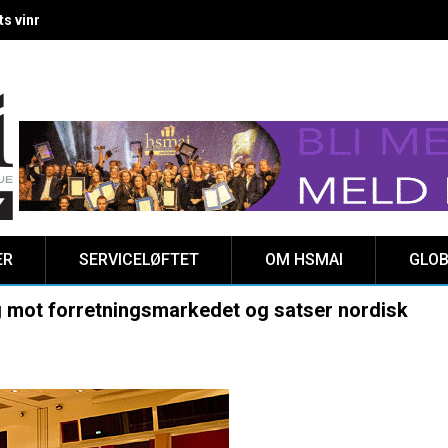
 vinnere kåret på Clarion Hotel The HUB
ER
SERVICELØFTET
OM HSMAI
GLOB
 mot forretningsmarkedet og satser nordisk