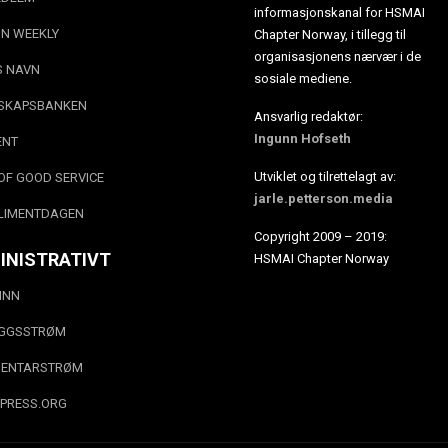
informasjonskanal for HSMAI
N WEEKLY
Chapter Norway, i tillegg til
organisasjonens nærvær i de
S NAVN
sosiale mediene.
SKAPSBANKEN
Ansvarlig redaktør:
Ingunn Hofseth
ENT
Utviklet og tilrettelagt av:
OF GOOD SERVICE
jarle.petterson.media
LIMENTDAGEN
Copyright 2009 – 2019:
INISTRATIVT
HSMAI Chapter Norway
INN
EGGSSTRØM
ENTARSTRØM
PRESS.ORG