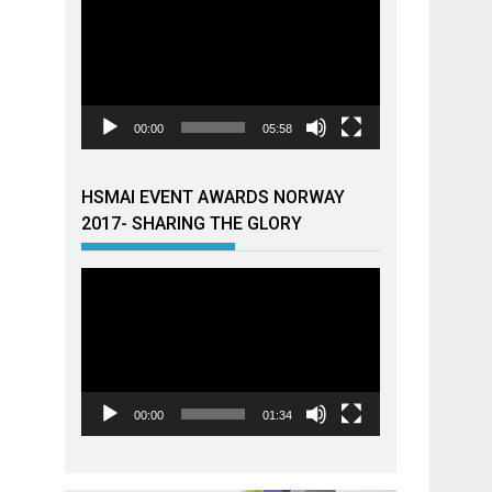
00:00
05:58
HSMAI EVENT AWARDS NORWAY
2017- SHARING THE GLORY
Videoavspiller
00:00
01:34