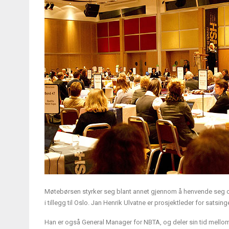
Møtebørsen styrker seg blant annet gjennom å henvende seg o
i tillegg til Oslo. Jan Henrik Ulvatne er prosjektleder for satsin
Han er også General Manager for NBTA, og deler sin tid mello