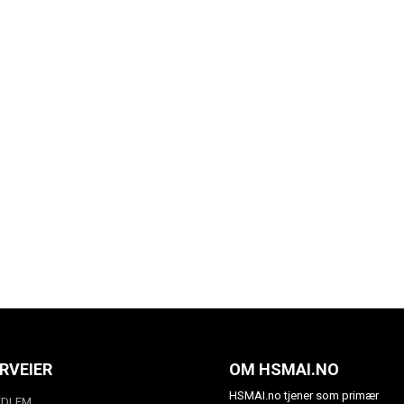
RVEIER
OM HSMAI.NO
HSMAI.no tjener som primær
EDLEM