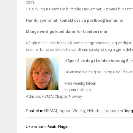
2011.
Helsinki og København blir trolig i november. Datoene blir satt 
Har du spørsmål, kontakt oss på
postbox@hsmai.no
Mange verdige kandidater for London i mai
Nå går vi inn i sluttfasen på nomineringprosessen, og veldig mang
brenner for at du skulle ha sendt inn, så skynd deg å gjøre det 
Håper å se deg i London torsdag 5. m
Ha en nydelig helg og Riktig God Påske!
Med vennlig hilsen
Ingunn Hofseth
Adm. dir. HSMAI Chapter Norway
Posted in
HSMAI
,
Ingunn Weekly
,
Nyheter
,
Toppsaker
Tag
Innleggsnavigasjon
Ukens navn: Beate Hugin