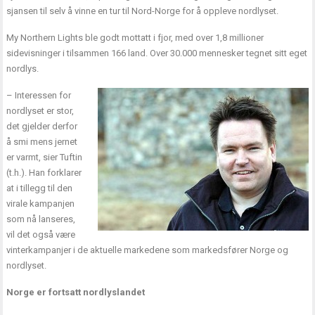
sjansen til selv å vinne en tur til Nord-Norge for å oppleve nordlyset.
My Northern Lights ble godt mottatt i fjor, med over 1,8 millioner
sidevisninger i tilsammen 166 land. Over 30.000 mennesker tegnet sitt eget
nordlys.
– Interessen for
nordlyset er stor,
det gjelder derfor
å smi mens jernet
er varmt, sier Tuftin
(t.h.). Han forklarer
at i tillegg til den
virale kampanjen
som nå lanseres,
vil det også være
vinterkampanjer i de aktuelle markedene som markedsfører Norge og
nordlyset.
Norge er fortsatt nordlyslandet