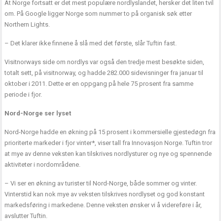
At Norge fortsatt er det mest populære nordlyslandet, hersker det liten tvil
om. På Google ligger Norge som nummer to på organisk søk etter
Northern Lights.
– Det klarer ikke finnene å slå med det første, slår Tuftin fast.
Visitnorways side om nordlys var også den tredje mest besøkte siden,
totalt sett, på visitnorway, og hadde 282.000 sidevisninger fra januar til
oktober i 2011. Dette er en oppgang på hele 75 prosent fra samme
periode i fjor.
Nord-Norge ser lyset
Nord-Norge hadde en økning på 15 prosent i kommersielle gjestedøgn fra
prioriterte markeder i fjor vinter*, viser tall fra Innovasjon Norge. Tuftin tror
at mye av denne veksten kan tilskrives nordlysturer og nye og spennende
aktiviteter i nordområdene.
– Vi ser en økning av turister til Nord-Norge, både sommer og vinter.
Vinterstid kan nok mye av veksten tilskrives nordlyset og god konstant
markedsføring i markedene. Denne veksten ønsker vi å videreføre i år,
avslutter Tuftin.