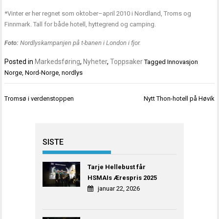
*Vinter er her regnet som oktober–april 2010 i Nordland, Troms og
Finnmark. Tall for både hotell, hyttegrend og camping.
Foto:
Nordlyskampanjen på t-banen i London i fjor.
Posted in
Markedsføring
,
Nyheter
,
Toppsaker
Tagged
Innovasjon
Norge
,
Nord-Norge
,
nordlys
Innleggsnavigasjon
Tromsø i verdenstoppen
Nytt Thon-hotell på Høvik
SISTE
Tarje Hellebust får
HSMAIs Ærespris 2025
januar 22, 2026