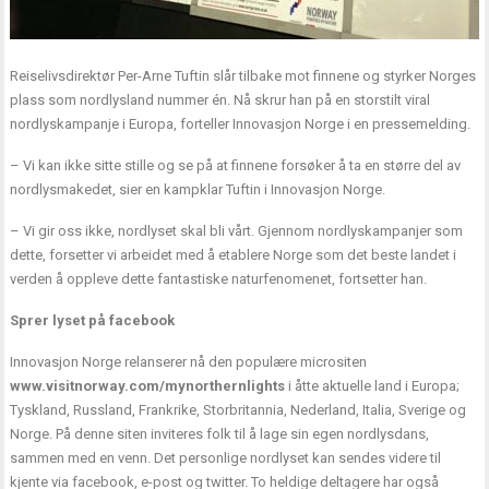
Reiselivsdirektør Per-Arne Tuftin slår tilbake mot finnene og styrker Norges
plass som nordlysland nummer én. Nå skrur han på en storstilt viral
nordlyskampanje i Europa, forteller Innovasjon Norge i en pressemelding.
– Vi kan ikke sitte stille og se på at finnene forsøker å ta en større del av
nordlysmakedet, sier en kampklar Tuftin i Innovasjon Norge.
– Vi gir oss ikke, nordlyset skal bli vårt. Gjennom nordlyskampanjer som
dette, forsetter vi arbeidet med å etablere Norge som det beste landet i
verden å oppleve dette fantastiske naturfenomenet, fortsetter han.
Sprer lyset på facebook
Innovasjon Norge relanserer nå den populære micrositen
www.visitnorway.com/mynorthernlights
i åtte aktuelle land i Europa;
Tyskland, Russland, Frankrike, Storbritannia, Nederland, Italia, Sverige og
Norge. På denne siten inviteres folk til å lage sin egen nordlysdans,
sammen med en venn. Det personlige nordlyset kan sendes videre til
kjente via facebook, e-post og twitter. To heldige deltagere har også