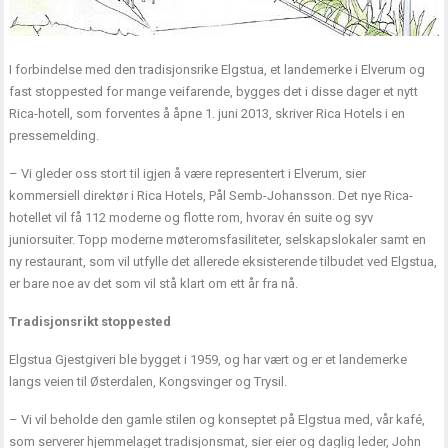
I forbindelse med den tradisjonsrike Elgstua, et landemerke i Elverum og
fast stoppested for mange veifarende, bygges det i disse dager et nytt
Rica-hotell, som forventes å åpne 1. juni 2013, skriver Rica Hotels i en
pressemelding.
– Vi gleder oss stort til igjen å være representert i Elverum, sier
kommersiell direktør i Rica Hotels, Pål Semb-Johansson. Det nye Rica-
hotellet vil få 112 moderne og flotte rom, hvorav én suite og syv
juniorsuiter. Topp moderne møteromsfasiliteter, selskapslokaler samt en
ny restaurant, som vil utfylle det allerede eksisterende tilbudet ved Elgstua,
er bare noe av det som vil stå klart om ett år fra nå.
Tradisjonsrikt stoppested
Elgstua Gjestgiveri ble bygget i 1959, og har vært og er et landemerke
langs veien til Østerdalen, Kongsvinger og Trysil.
– Vi vil beholde den gamle stilen og konseptet på Elgstua med, vår kafé,
som serverer hjemmelaget tradisjonsmat, sier eier og daglig leder, John