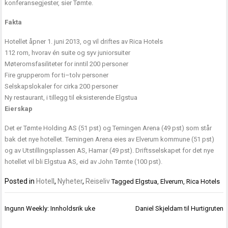
konferansegjester, sier Tømte.
Fakta
Hotellet åpner 1. juni 2013, og vil driftes av Rica Hotels
112 rom, hvorav én suite og syv juniorsuiter
Møteromsfasiliteter for inntil 200 personer
Fire grupperom for ti–tolv personer
Selskapslokaler for cirka 200 personer
Ny restaurant, i tillegg til eksisterende Elgstua
Eierskap
Det er Tømte Holding AS (51 pst) og Terningen Arena (49 pst) som står
bak det nye hotellet. Terningen Arena eies av Elverum kommune (51 pst)
og av Utstillingsplassen AS, Hamar (49 pst). Driftsselskapet for det nye
hotellet vil bli Elgstua AS, eid av John Tømte (100 pst).
Posted in
Hotell
,
Nyheter
,
Reiseliv
Tagged
Elgstua
,
Elverum
,
Rica Hotels
Innleggsnavigasjon
Ingunn Weekly: Innholdsrik uke
Daniel Skjeldam til Hurtigruten