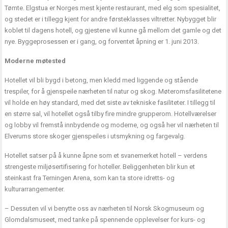
Tømte. Elgstua er Norges mest kjente restaurant, med elg som spesialitet,
og stedet er i tillegg kjent for andre førsteklasses viltretter. Nybygget blir
koblet til dagens hotell, og gjestene vil kunne gå mellom det gamle og det
nye. Byggeprosessen er i gang, og forventet åpning er 1. juni 2013.
Moderne møtested
Hotellet vil bli bygd i betong, men kledd med liggende og stående
trespiler, for å gjenspeile nærheten til natur og skog. Møteromsfasilitetene
vil holde en høy standard, med det siste av tekniske fasiliteter. I tillegg til
en større sal, vil hotellet også tilby fire mindre grupperom. Hotellværelser
og lobby vil fremstå innbydende og moderne, og også her vil nærheten til
Elverums store skoger gjenspeiles i utsmykning og fargevalg.
Hotellet satser på å kunne åpne som et svanemerket hotell – verdens
strengeste miljøsertifisering for hoteller. Beliggenheten blir kun et
steinkast fra Terningen Arena, som kan ta store idretts- og
kulturarrangementer.
– Dessuten vil vi benytte oss av nærheten til Norsk Skogmuseum og
Glomdalsmuseet, med tanke på spennende opplevelser for kurs- og