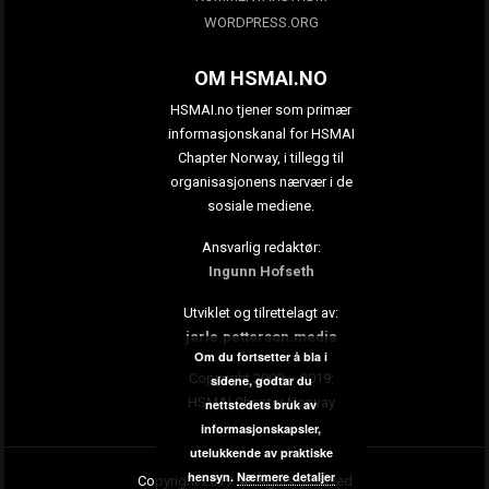
WORDPRESS.ORG
OM HSMAI.NO
HSMAI.no tjener som primær
informasjonskanal for HSMAI
Chapter Norway, i tillegg til
organisasjonens nærvær i de
sosiale mediene.
Ansvarlig redaktør:
Ingunn Hofseth
Utviklet og tilrettelagt av:
jarle.petterson.media
Om du fortsetter å bla i
Copyright 2009 – 2019:
sidene, godtar du
HSMAI Chapter Norway
nettstedets bruk av
informasjonskapsler,
utelukkende av praktiske
hensyn.
Nærmere detaljer
Copyright 2019. All rights reserved