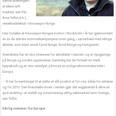
denne utviklingen i
et ellers tøft
marked, sier Per-
Arne Tuftin (t.h.),
reiselivsdirektør i Innovasjon Norge.
Han forteller at Innovasjon Norges kontor i Stockholm i år har gjennomført
en av de største sommerkampanjene noen gang, i samarbeid med viktige
aktører, som blant annet Fjord Norge, Nord-Norge og Hurtigruten.
Svenskene har en stor interesse for aktiviteter i naturen, og er nysgjerrige
på Norge og norske opplevelser. Samtidig har de fortsatt en sterk
kjøpekraft og en stor reiselyst, på tross av urolige økonomiske tider i
Europa.
– Vi har forventninger til at dette vil slå positivt ut for oss, både for vinteren
og for 2013. Den finansielle uroen i verden gjør det avgjørende å sikre en
god utvikling i et stabilt og volummessig viktig nærmarked som Sverige,
sier Tuftin.
Dårlig sommer fra Europa