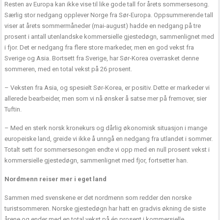
Resten av Europa kan ikke vise til like gode tall for årets sommersesong.
Særlig stor nedgang opplever Norge fra Sør-Europa. Oppsummerende tall
viser at årets sommermåneder (mai-august) hadde en nedgang på tre
prosent i antall utenlandske kommersielle gjestedøgn, sammenlignet med
i fjor. Det er nedgang fra flere store markeder, men en god vekst fra
Sverige og Asia. Bortsett fra Sverige, har Sør-Korea overrasket denne
sommeren, med en total vekst på 26 prosent.
– Veksten fra Asia, og spesielt Sør-Korea, er positiv. Dette er markeder vi
allerede bearbeider, men som vi nå ønsker å satse mer på fremover, sier
Tuftin.
– Med en sterk norsk kronekurs og dårlig økonomisk situasjon i mange
europeiske land, greide vi ikke å unngå en nedgang fra utlandet i sommer.
Totalt sett for sommersesongen endte vi opp med en null prosent vekst i
kommersielle gjestedøgn, sammenlignet med fjor, fortsetter han.
Nordmenn reiser mer i eget land
Sammen med svenskene er det nordmenn som redder den norske
turistsommeren. Norske gjestedøgn har hatt en gradvis økning de siste
årene og ender med en total vekst på én prosent i kommersielle