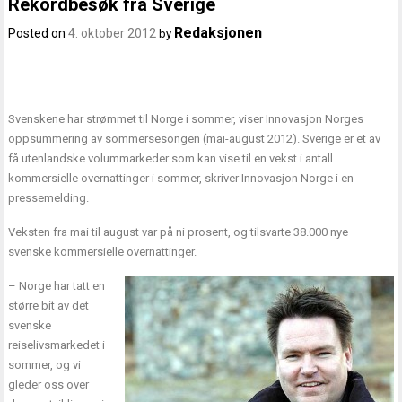
Rekordbesøk fra Sverige
Redaksjonen
Posted on
4. oktober 2012
by
Svenskene har strømmet til Norge i sommer, viser Innovasjon Norges
oppsummering av sommersesongen (mai-august 2012). Sverige er et av
få utenlandske volummarkeder som kan vise til en vekst i antall
kommersielle overnattinger i sommer, skriver Innovasjon Norge i en
pressemelding.
Veksten fra mai til august var på ni prosent, og tilsvarte 38.000 nye
svenske kommersielle overnattinger.
– Norge har tatt en
større bit av det
svenske
reiselivsmarkedet i
sommer, og vi
gleder oss over