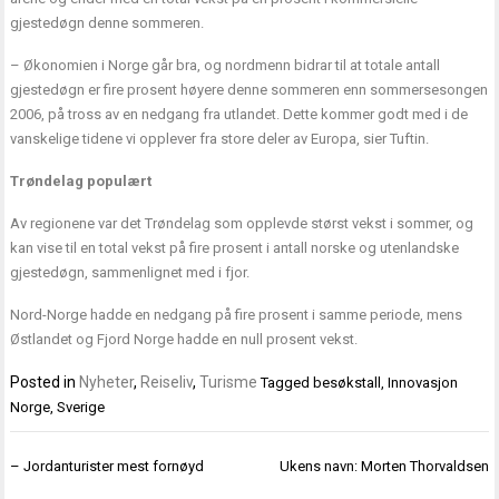
gjestedøgn denne sommeren.
– Økonomien i Norge går bra, og nordmenn bidrar til at totale antall
gjestedøgn er fire prosent høyere denne sommeren enn sommersesongen
2006, på tross av en nedgang fra utlandet. Dette kommer godt med i de
vanskelige tidene vi opplever fra store deler av Europa, sier Tuftin.
Trøndelag populært
Av regionene var det Trøndelag som opplevde størst vekst i sommer, og
kan vise til en total vekst på fire prosent i antall norske og utenlandske
gjestedøgn, sammenlignet med i fjor.
Nord-Norge hadde en nedgang på fire prosent i samme periode, mens
Østlandet og Fjord Norge hadde en null prosent vekst.
Posted in
Nyheter
,
Reiseliv
,
Turisme
Tagged
besøkstall
,
Innovasjon
Norge
,
Sverige
Innleggsnavigasjon
– Jordanturister mest fornøyd
Ukens navn: Morten Thorvaldsen