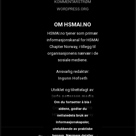
KOMMENTARSTRØM
WORDPRESS.ORG
OM HSMAI.NO
HSMAI.no tjener som primær
informasjonskanal for HSMAI
Chapter Norway, i tillegg til
organisasjonens nærvær i de
sosiale mediene.
Ansvarlig redaktør:
Ingunn Hofseth
Utviklet og tilrettelagt av:
jarle.petterson.media
Om du fortsetter å bla i
Copyright 2009 – 2019:
sidene, godtar du
HSMAI Chapter Norway
nettstedets bruk av
informasjonskapsler,
utelukkende av praktiske
hensyn.
Nærmere detaljer