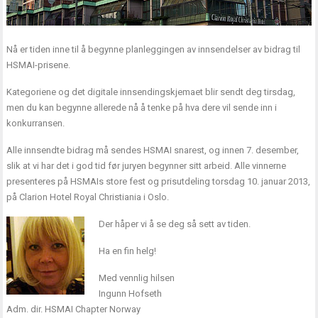
Nå er tiden inne til å begynne planleggingen av innsendelser av bidrag til
HSMAI-prisene.
Kategoriene og det digitale innsendingskjemaet blir sendt deg tirsdag,
men du kan begynne allerede nå å tenke på hva dere vil sende inn i
konkurransen.
Alle innsendte bidrag må sendes HSMAI snarest, og innen 7. desember,
slik at vi har det i god tid før juryen begynner sitt arbeid. Alle vinnerne
presenteres på HSMAIs store fest og prisutdeling torsdag 10. januar 2013,
på Clarion Hotel Royal Christiania i Oslo.
Der håper vi å se deg så sett av tiden.
Ha en fin helg!
Med vennlig hilsen
Ingunn Hofseth
Adm. dir. HSMAI Chapter Norway