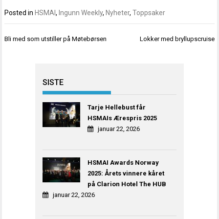
Posted in
HSMAI
,
Ingunn Weekly
,
Nyheter
,
Toppsaker
Innleggsnavigasjon
Bli med som utstiller på Møtebørsen
Lokker med bryllupscruise
SISTE
Tarje Hellebust får
HSMAIs Ærespris 2025
januar 22, 2026
HSMAI Awards Norway
2025: Årets vinnere kåret
på Clarion Hotel The HUB
januar 22, 2026