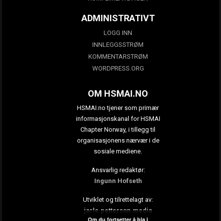
ADMINISTRATIVT
LOGG INN
INNLEGGSSTRØM
KOMMENTARSTRØM
WORDPRESS.ORG
OM HSMAI.NO
HSMAI.no tjener som primær
informasjonskanal for HSMAI
Chapter Norway, i tillegg til
organisasjonens nærvær i de
sosiale mediene.
Ansvarlig redaktør:
Ingunn Hofseth
Utviklet og tilrettelagt av:
jarle.petterson.media
Om du fortsetter å bla i