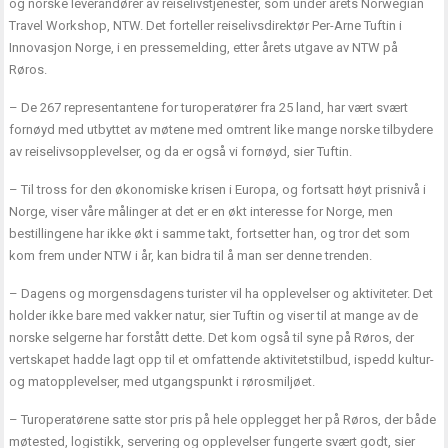
og norske leverandører av reiselivstjenester, som under årets Norwegian
Travel Workshop, NTW. Det forteller reiselivsdirektør Per-Arne Tuftin i
Innovasjon Norge, i en pressemelding, etter årets utgave av NTW på
Røros.
– De 267 representantene for turoperatører fra 25 land, har vært svært
fornøyd med utbyttet av møtene med omtrent like mange norske tilbydere
av reiselivsopplevelser, og da er også vi fornøyd, sier Tuftin.
– Til tross for den økonomiske krisen i Europa, og fortsatt høyt prisnivå i
Norge, viser våre målinger at det er en økt interesse for Norge, men
bestillingene har ikke økt i samme takt, fortsetter han, og tror det som
kom frem under NTW i år, kan bidra til å man ser denne trenden.
– Dagens og morgensdagens turister vil ha opplevelser og aktiviteter. Det
holder ikke bare med vakker natur, sier Tuftin og viser til at mange av de
norske selgerne har forstått dette. Det kom også til syne på Røros, der
vertskapet hadde lagt opp til et omfattende aktivitetstilbud, ispedd kultur-
og matopplevelser, med utgangspunkt i rørosmiljøet.
– Turoperatørene satte stor pris på hele opplegget her på Røros, der både
møtested, logistikk, servering og opplevelser fungerte svært godt, sier