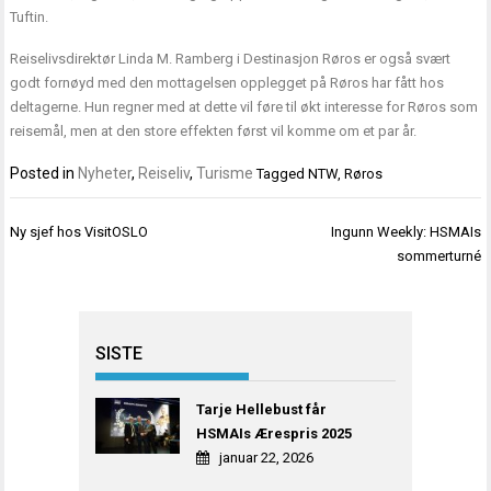
Tuftin.
Reiselivsdirektør Linda M. Ramberg i Destinasjon Røros er også svært
godt fornøyd med den mottagelsen opplegget på Røros har fått hos
deltagerne. Hun regner med at dette vil føre til økt interesse for Røros som
reisemål, men at den store effekten først vil komme om et par år.
Posted in
Nyheter
,
Reiseliv
,
Turisme
Tagged
NTW
,
Røros
Innleggsnavigasjon
Ny sjef hos VisitOSLO
Ingunn Weekly: HSMAIs
sommerturné
SISTE
Tarje Hellebust får
HSMAIs Ærespris 2025
januar 22, 2026