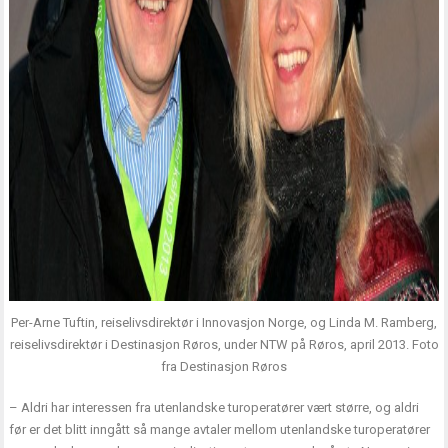
Per-Arne Tuftin, reiselivsdirektør i Innovasjon Norge, og Linda M. Ramberg,
reiselivsdirektør i Destinasjon Røros, under NTW på Røros, april 2013. Foto
fra Destinasjon Røros
– Aldri har interessen fra utenlandske turoperatører vært større, og aldri
før er det blitt inngått så mange avtaler mellom utenlandske turoperatører