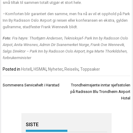
små tiltak til sammen totalt utgjør et stort hele.
–Komforten blir garantert den samme, men fra nå av vil et opphold på Park
Inn By Radisson Oslo Airport gi reisen eller konferansen en ekstra, gylden
gullramme, stadfester Frank Wennevik blidt.
Foto:
Fra høyre: Thorbjørn Andersen, Teknisksjef- Park Inn by Radisson Oslo
Airpot, Anita Winsnes, Admin Dir Svanemerket Norge, Frank Ove Wennevik,
Salgs Direktor – Park Inn by Radisson Oslo Airport, Inga Marte Thorkildshen,
forbrukerminister
Posted in
Hotell
,
HSMAI
,
Nyheter
,
Reiseliv
,
Toppsaker
Innleggsnavigasjon
Sommerens Servicehelt i Harstad
Trondheimsjente inntar sjefsstolen
på Radisson Blu Trondheim Airport
Hotel
SISTE