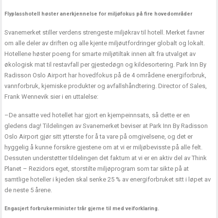
Flyplasshotell høster anerkjennelse for miljøfokus på fire hovedområder
Svanemerket stiller verdens strengeste miljøkrav til hotell. Merket favner
om alle deler av driften og alle kjente miljøutfordringer globalt og lokalt.
Hotellene høster poeng for smarte miljøtiltak innen alt fra utvalget av
økologisk mat til restavfall per gjestedøgn og kildesortering. Park Inn By
Radisson Oslo Airport har hovedfokus på de 4 områdene energiforbruk,
vannforbruk, kjemiske produkter og avfallshåndtering. Director of Sales,
Frank Wennevik sier i en uttalelse:
–De ansatte ved hotellet har gjort en kjempeinnsats, så dette er en
gledens dag! Tildelingen av Svanemerket beviser at Park Inn By Radisson
Oslo Airport gjør sitt ytterste for å ta vare på omgivelsene, og det er
hyggelig å kunne forsikre gjestene om at vi er miljøbevisste på alle felt.
Dessuten understøtter tildelingen det faktum at vi er en aktiv del av Think
Planet – Rezidors eget, storstilte miljøprogram som tar sikte på at
samtlige hoteller i kjeden skal senke 25 % av energiforbruket sitt i løpet av
de neste 5 årene.
Engasjert forbrukerminister trår gjerne til med veiforklaring.