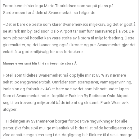
Forbrukerminister Inga Marte Thorkildsen som var på plass på
Gardermoen for å dele ut Svanemerket, sa følgende:
–Det er bare de beste som klarer Svanemerkets miljøkrav, og det er godt å
se at Park Inn by Radisson Oslo Airport tar samfunnsansvaret på alvor. De
som jobber på hotellet kan være stolte av å bidra til miljøforbedring. Dette
gir resultater, og det lønner seg også i kroner og øre. Svanemerket gjør det
enkelt å ta gode miljøvalg for oss forbrukere.
Mange elver små blir til den berømte store Å
Hotell som tildeltes Svanemerket må oppfylle minst 65 % av nærmere
seksti poenggivende tiltak. Områder som sparepærer, varmegjenvinning,
isolasjon og forbruk av AC er bare noe av det som blir satt under lupen.
Som et Svanemerket hotell forplikter Park Inn By Radisson Oslo Airport
seg til en troverdig miljøprofil både internt og eksternt. Frank Wennevik
utdyper:
–Tildelingen av Svanemerket borger for positive ringvirkninger for alle
parter. Økt fokus på mulige miljøtiltak vil bidra til at både hotellgjester og
våre ansatte engasjerer seg i det daglige og blir flinkere til å se at mange