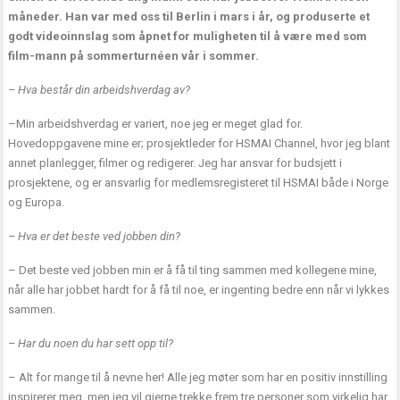
måneder. Han var med oss til Berlin i mars i år, og produserte et
godt videoinnslag som åpnet for muligheten til å være med som
film-mann på sommerturnéen vår i sommer.
– Hva består din arbeidshverdag av?
–Min arbeidshverdag er variert, noe jeg er meget glad for.
Hovedoppgavene mine er; prosjektleder for HSMAI Channel, hvor jeg blant
annet planlegger, filmer og redigerer. Jeg har ansvar for budsjett i
prosjektene, og er ansvarlig for medlemsregisteret til HSMAI både i Norge
og Europa.
– Hva er det beste ved jobben din?
– Det beste ved jobben min er å få til ting sammen med kollegene mine,
når alle har jobbet hardt for å få til noe, er ingenting bedre enn når vi lykkes
sammen.
– Har du noen du har sett opp til?
– Alt for mange til å nevne her! Alle jeg møter som har en positiv innstilling
inspirerer meg, men jeg vil gjerne trekke frem tre personer som virkelig har