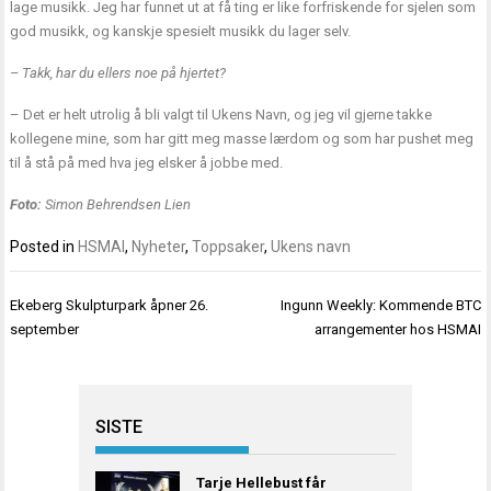
lage musikk. Jeg har funnet ut at få ting er like forfriskende for sjelen som
god musikk, og kanskje spesielt musikk du lager selv.
– Takk, har du ellers noe på hjertet?
– Det er helt utrolig å bli valgt til Ukens Navn, og jeg vil gjerne takke
kollegene mine, som har gitt meg masse lærdom og som har pushet meg
til å stå på med hva jeg elsker å jobbe med.
F
oto:
Simon Behrendsen Lien
Posted in
HSMAI
,
Nyheter
,
Toppsaker
,
Ukens navn
Innleggsnavigasjon
Ekeberg Skulpturpark åpner 26.
Ingunn Weekly: Kommende BTC
september
arrangementer hos HSMAI
SISTE
Tarje Hellebust får