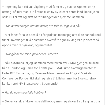
– Ingenting kan slå en rolig helg med familie og venner. Gjerne i en ny
setting; på tur i marka, på reise til en ny by, eller et annet land, kanskje en
seiltur. Eller rett og slett bare tilbringe tiden hjemme, sammen.
– Hvis du var Norges statsminister, hva ville du lagt vekt på?
– Mer frihet for alle. Uten å bli for politisk mener jeg at vi ikke har nok reell
frihet i hverdagen til å bestemme over våre egne liv. Jeg ville jobbet for å
oppnå mindre byråkrati, og mer frihet.
– Hvor går neste reise, privat eller i arbeid?
– Nå i oktober skal jeg, sammen med resten av HSMAI-gjengen, reise til
både London og Berlin for å delta på HSMAI Europe-arrangementene;
Hotel RFP Exchange, og Revenue Management and Digital Marketing
Conference. Før den tid skal jeg reise til Lillehammer for å se storebror
konkurrere i NM i teatersport. Spennende!
– Har du noen spesielle hobbyer?
– Det er kanskje ikke en spesiell hobby, men jeg elsker å spille gitar og å