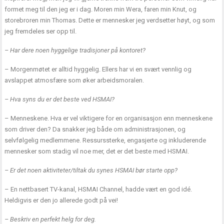
formet meg til den jeg er i dag. Moren min Wera, faren min Knut, og
storebroren min Thomas. Dette er mennesker jeg verdsetter høyt, og som
jeg fremdeles ser opp til.
– Har dere noen hyggelige tradisjoner på kontoret?
– Morgenmøtet er alltid hyggelig. Ellers har vi en svært vennlig og
avslappet atmosfære som øker arbeidsmoralen.
– Hva syns du er det beste ved HSMAI?
– Menneskene. Hva er vel viktigere for en organisasjon enn menneskene
som driver den? Da snakker jeg både om administrasjonen, og
selvfølgelig medlemmene. Ressurssterke, engasjerte og inkluderende
mennesker som stadig vil noe mer, det er det beste med HSMAI.
– Er det noen aktiviteter/tiltak du synes HSMAI bør starte opp?
– En nettbasert TV-kanal, HSMAI Channel, hadde vært en god idé.
Heldigvis er den jo allerede godt på vei!
– Beskriv en perfekt helg for deg.