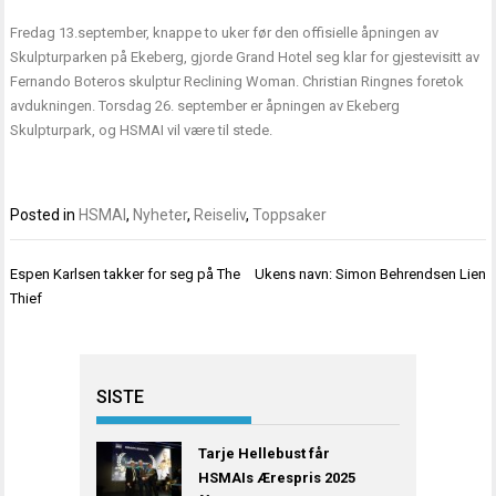
Fredag 13.september, knappe to uker før den offisielle åpningen av
Skulpturparken på Ekeberg, gjorde Grand Hotel seg klar for gjestevisitt av
Fernando Boteros skulptur Reclining Woman. Christian Ringnes foretok
avdukningen. Torsdag 26. september er åpningen av Ekeberg
Skulpturpark, og HSMAI vil være til stede.
Posted in
HSMAI
,
Nyheter
,
Reiseliv
,
Toppsaker
Innleggsnavigasjon
Espen Karlsen takker for seg på The
Ukens navn: Simon Behrendsen Lien
Thief
SISTE
Tarje Hellebust får
HSMAIs Ærespris 2025