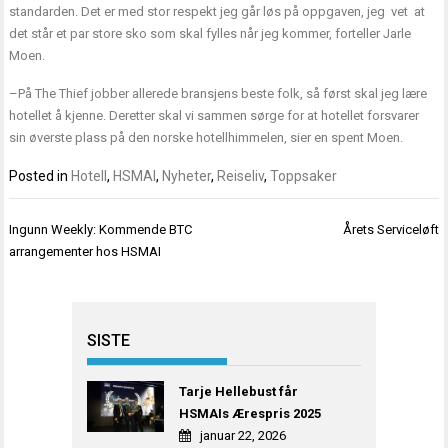
standarden. Det er med stor respekt jeg går løs på oppgaven, jeg vet at
det står et par store sko som skal fylles når jeg kommer, forteller Jarle
Moen.
–På The Thief jobber allerede bransjens beste folk, så først skal jeg lære
hotellet å kjenne. Deretter skal vi sammen sørge for at hotellet forsvarer
sin øverste plass på den norske hotellhimmelen, sier en spent Moen.
Posted in
Hotell
,
HSMAI
,
Nyheter
,
Reiseliv
,
Toppsaker
Innleggsnavigasjon
Ingunn Weekly: Kommende BTC
Årets Serviceløft
arrangementer hos HSMAI
SISTE
Tarje Hellebust får
HSMAIs Ærespris 2025
januar 22, 2026