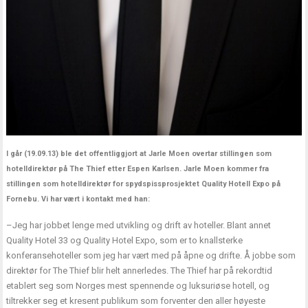
I går (19.09.13) ble det offentliggjort at Jarle Moen overtar stillingen som
hotelldirektør på The Thief etter Espen Karlsen. Jarle Moen kommer fra
stillingen som hotelldirektør for spydspissprosjektet Quality Hotell Expo på
Fornebu. Vi har vært i kontakt med han:
–Jeg har jobbet lenge med utvikling og drift av hoteller. Blant annet
Quality Hotel 33 og Quality Hotel Expo, som er to knallsterke
konferansehoteller som jeg har vært med på åpne og drifte. Å jobbe som
direktør for The Thief blir helt annerledes. The Thief har på rekordtid
etablert seg som Norges mest spennende og luksuriøse hotell, og
tiltrekker seg et kresent publikum som forventer den aller høyeste