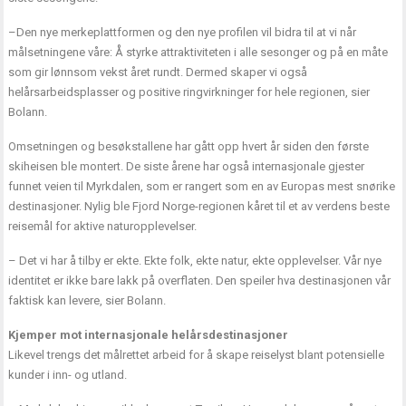
–Den nye merkeplattformen og den nye profilen vil bidra til at vi når
målsetningene våre: Å styrke attraktiviteten i alle sesonger og på en måte
som gir lønnsom vekst året rundt. Dermed skaper vi også
helårsarbeidsplasser og positive ringvirkninger for hele regionen, sier
Bolann.
Omsetningen og besøkstallene har gått opp hvert år siden den første
skiheisen ble montert. De siste årene har også internasjonale gjester
funnet veien til Myrkdalen, som er rangert som en av Europas mest snørike
destinasjoner. Nylig ble Fjord Norge-regionen kåret til et av verdens beste
reisemål for aktive naturopplevelser.
– Det vi har å tilby er ekte. Ekte folk, ekte natur, ekte opplevelser. Vår nye
identitet er ikke bare lakk på overflaten. Den speiler hva destinasjonen vår
faktisk kan levere, sier Bolann.
Kjemper mot internasjonale helårsdestinasjoner
Likevel trengs det målrettet arbeid for å skape reiselyst blant potensielle
kunder i inn- og utland.