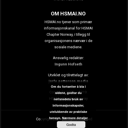
OM HSMAI.NO
HSMAI.no tjener som primær
informasjonskanal for HSMAI
Chapter Norway, i tillegg til
organisasjonens nærvær i de
sosiale mediene.
Ansvarlig redaktør:
Ingunn Hofseth
Utviklet og tilrettelagt av:
jarle.petterson.media
Om du fortsetter å bla i
Copyright 2009 – 2019:
sidene, godtar du
HSMAI Chapter Norway
nettstedets bruk av
informasjonskapsler,
utelukkende av praktiske
hensyn.
Nærmere detaljer
Copyright 2019. All rights reserved
Godta