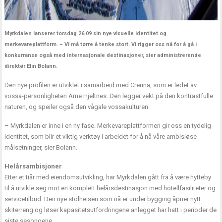
Myrkdalen lanserer torsdag 26.09 sin nye visuelle identitet og
merkevareplattform. – Vi må tørre å tenke stort. Vi rigger oss nå for å gå i
konkurranse også med internasjonale destinasjoner, sier administrerende
direktør Elin Bolann.
Den nye profilen er utviklet i samarbeid med Creuna, som er ledet av
vossa-personligheten Arne Hjeltnes. Den legger vekt på den kontrastfulle
naturen, og speiler også den vågale vossakulturen.
– Myrkdalen er inne i en ny fase. Merkevareplattformen gir oss en tydelig
identitet, som blir et viktig verktøy i arbeidet for å nå våre ambisiøse
målsetninger, sier Bolann.
Helårsambisjoner
Etter et tiår med eiendomsutvikling, har Myrkdalen gått fra å være hytteby
til å utvikle seg mot en komplett helårsdestinasjon med hotellfasiliteter og
servicetilbud. Den nye stolheisen som nå er under bygging åpner nytt
skiterreng og løser kapasitetsutfordringene anlegget har hatt i perioder de
siste sesongene.