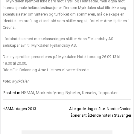
– Myrkdalen kjemper ikke bare mot Trysil og Hemsedal, men også mot
internasjonale helårsdestinasjoner. Dersom Myrkdalen skal tiltrekke seg
skientusiaster om vinteren og turfolket om sommeren, må de skape en
identitet, en profil og et innhold som skiller seg ut, forteller Arne Hjeltnes i
Creuna.
I forbindelse med merkelanseringen skifter Voss Fjellandsby AS
selskapsnavn til Myrkdalen Fjellandsby AS.
Den nye profilen presenteres på Myrkdalen Hotel torsdag 26.09.13 kl.
18.00 til 20.00.
Både Elin Bolann og Arne Hjeltnes vil være tilstede.
Foto:
Myrkdalen
Posted in
HSMAI
,
Markedsføring
,
Nyheter
,
Reiseliv
,
Toppsaker
Innleggsnavigasjon
HSMAI-dagen 2013
Alle gode ting er åtte: Nordic Choice
åpner sitt åttende hotell i Stavanger