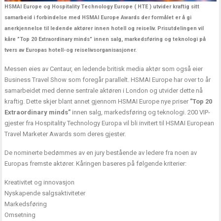
HSMAI Europe og Hospitality Technology Europe ( HTE ) utvider kraftig sitt
samarbeid i forbindelse med HSMAI Europe Awards der formålet er å gi
anerkjennelse til ledende aktører innen hotell og reiseliv. Prisutdelingen vil
kåre ”Top 20 Extraordinary minds” innen salg, markedsføring og teknologi på
tvers av Europas hotell-og reiselivsorganisasjoner.
Messen eies av Centaur, en ledende britisk media aktør som også eier
Business Travel Show som foregår parallelt. HSMAI Europe har over to år
samarbeidet med denne sentrale aktøren i London og utvider dette nå
kraftig. Dette skjer blant annet gjennom HSMAI Europe nye priser
”Top 20
Extraordinary minds”
innen salg, markedsføring og teknologi. 200 VIP-
gjester fra Hospitality Technology Europa vil bli invitert til HSMAI European
Travel Marketer Awards som deres gjester.
De nominerte bedømmes av en jury bestående av ledere fra noen av
Europas fremste aktører. Kåringen baseres på følgende kriterier:
Kreativitet og innovasjon
Nyskapende salgsaktiviteter
Markedsføring
Omsetning