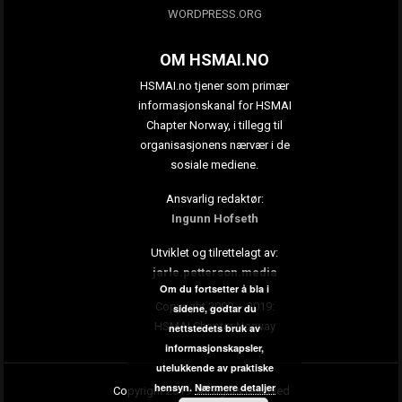
WORDPRESS.ORG
OM HSMAI.NO
HSMAI.no tjener som primær
informasjonskanal for HSMAI
Chapter Norway, i tillegg til
organisasjonens nærvær i de
sosiale mediene.
Ansvarlig redaktør:
Ingunn Hofseth
Utviklet og tilrettelagt av:
jarle.petterson.media
Om du fortsetter å bla i
Copyright 2009 – 2019:
sidene, godtar du
HSMAI Chapter Norway
nettstedets bruk av
informasjonskapsler,
utelukkende av praktiske
hensyn.
Nærmere detaljer
Copyright 2019. All rights reserved