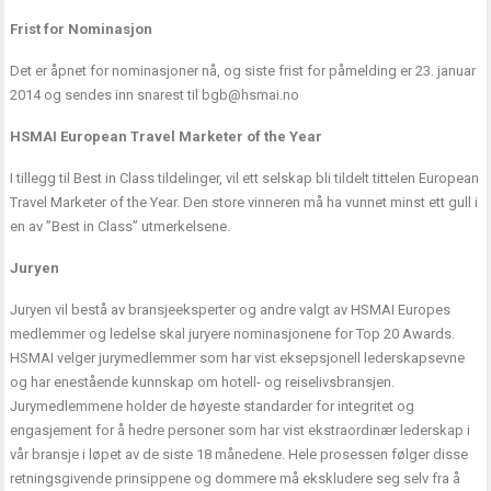
Frist for Nominasjon
Det er åpnet for nominasjoner nå, og siste frist for påmelding er 23. januar
2014 og sendes inn snarest til bgb@hsmai.no
HSMAI European Travel Marketer of the Year
I tillegg til Best in Class tildelinger, vil ett selskap bli tildelt tittelen European
Travel Marketer of the Year. Den store vinneren må ha vunnet minst ett gull i
en av ”Best in Class” utmerkelsene.
Juryen
Juryen vil bestå av bransjeeksperter og andre valgt av HSMAI Europes
medlemmer og ledelse skal juryere nominasjonene for Top 20 Awards.
HSMAI velger jurymedlemmer som har vist eksepsjonell lederskapsevne
og har enestående kunnskap om hotell- og reiselivsbransjen.
Jurymedlemmene holder de høyeste standarder for integritet og
engasjement for å hedre personer som har vist ekstraordinær lederskap i
vår bransje i løpet av de siste 18 månedene. Hele prosessen følger disse
retningsgivende prinsippene og dommere må ekskludere seg selv fra å