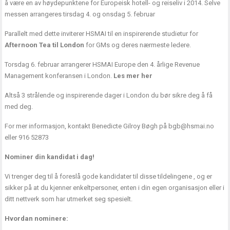
å være en av høydepunktene for Europeisk hotell- og reiseliv i 2014. Selve
messen arrangeres tirsdag 4. og onsdag 5. februar
Parallelt med dette inviterer HSMAI til en inspirerende studietur for
Afternoon Tea til London
for GMs og deres nærmeste ledere.
Torsdag 6. februar arrangerer HSMAI Europe den 4. årlige Revenue
Management konferansen i London.
Les mer her
Altså 3 strålende og inspirerende dager i London du bør sikre deg å få
med deg.
For mer informasjon, kontakt Benedicte Gilroy Bøgh på bgb@hsmai.no
eller 916 52873
Nominer din kandidat i dag!
Vi trenger deg til å foreslå gode kandidater til disse tildelingene , og er
sikker på at du kjenner enkeltpersoner, enten i din egen organisasjon eller i
ditt nettverk som har utmerket seg spesielt.
Hvordan nominere: