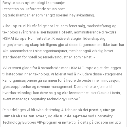
Benyttelse av ny teknologi i kampanjer
Presentasjon i utfordrende situasjoner
og Salgskampanjer som har gitt spesiell høy avkastning.
«The Top 20 vil bli vår årlige hot list, som feirer salg, markedsføring og
teknologi i vår bransje, sier Ingunn Hofseth, administrerende direktør i
HSMAI Europe. Hun fortsetter: Kreative strategier, lidenskapelig
engasjement og skarp intelligens gjør at disse fagpersonene ikke bare har
økt lønnsomheten i sine organisasjoner, men har også virkelig hevet
standarden for hotell og reiselivsindustrien som helhet. »
«Vi er svært glade for å samarbeide med HSMAI Europe og at det legges
til kategorier innen teknologi. Vi føler at ved å inkludere disse kategoriene
kan organisasjonene gå sammen for å hedre de beste innen innovasjon,
gjesteopplevelse og revenue management. De nominerte kjenner til
hvordan teknologi kan drive salg og øke lønnsomhet, sier Claudia Harris,
event manager, Hospitality Technology Europe.”
Prisutdelingen vil bli avholdt tirsdag 4. februar på det
prestisjetunge
Jumeirah Carlton Tower
, og alle
VIP delegatene
ved Hospitality
Technology Europes VIP-program er invitert til å delta på det som ser ut til