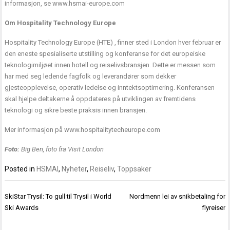
informasjon, se
www.hsmai-europe.com
Om Hospitality Technology Europe
Hospitality Technology Europe (HTE) , finner sted i London hver februar er
den eneste spesialiserte utstilling og konferanse for det europeiske
teknologimiljøet innen hotell og reiselivsbransjen. Dette er messen som
har med seg ledende fagfolk og leverandører som dekker
gjesteopplevelse, operativ ledelse og inntektsoptimering. Konferansen
skal hjelpe deltakerne å oppdateres på utviklingen av fremtidens
teknologi og sikre beste praksis innen bransjen.
Mer informasjon på
www.hospitalitytecheurope.com
Foto:
Big Ben, foto fra Visit London
Posted in
HSMAI
,
Nyheter
,
Reiseliv
,
Toppsaker
Innleggsnavigasjon
SkiStar Trysil: To gull til Trysil i World
Nordmenn lei av snikbetaling for
Ski Awards
flyreiser