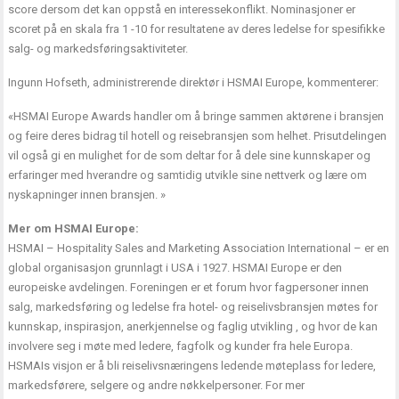
score dersom det kan oppstå en interessekonflikt. Nominasjoner er
scoret på en skala fra 1 -10 for resultatene av deres ledelse for spesifikke
salg- og markedsføringsaktiviteter.
Ingunn Hofseth, administrerende direktør i HSMAI Europe, kommenterer:
«HSMAI Europe Awards handler om å bringe sammen aktørene i bransjen
og feire deres bidrag til hotell og reisebransjen som helhet. Prisutdelingen
vil også gi en mulighet for de som deltar for å dele sine kunnskaper og
erfaringer med hverandre og samtidig utvikle sine nettverk og lære om
nyskapninger innen bransjen. »
Mer om HSMAI Europe:
HSMAI – Hospitality Sales and Marketing Association International – er en
global organisasjon grunnlagt i USA i 1927. HSMAI Europe er den
europeiske avdelingen. Foreningen er et forum hvor fagpersoner innen
salg, markedsføring og ledelse fra hotel- og reiselivsbransjen møtes for
kunnskap, inspirasjon, anerkjennelse og faglig utvikling , og hvor de kan
involvere seg i møte med ledere, fagfolk og kunder fra hele Europa.
HSMAIs visjon er å bli reiselivsnæringens ledende møteplass for ledere,
markedsførere, selgere og andre nøkkelpersoner. For mer