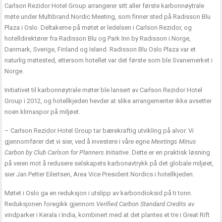
Carlson Rezidor Hotel Group arrangerer sitt aller første karbonnøytrale
møte under Multibrand Nordic Meeting, som finner sted på Radisson Blu
Plaza i Oslo. Deltakerne på møtet er ledelsen i Carlson Rezidor, og
hotelldirektører fra Radisson Blu og Park Inn by Radisson i Norge,
Danmark, Sverige, Finland og Island. Radisson Blu Oslo Plaza var et
naturlig møtested, ettersom hotellet var det første som ble Svanemerket i
Norge.
Initiativet til karbonnøytrale møter ble lansert av Carlson Rezidor Hotel
Group i 2012, og hotellkjeden hevder at slike arrangementer ikke avsetter
noen klimaspor på miljøet.
– Carlson Rezidor Hotel Group tar bærekraftig utvikling på alvor. Vi
gjennomfører det vi sier, ved å investere i våre egne
Meetings Minus
Carbon by Club Carlson for Planners Initiative
. Dette er en praktisk løsning
på veien mot å redusere selskapets karbonavtrykk på det globale miljøet,
sier Jan Petter Eilertsen, Area Vice President Nordics i hotellkjeden.
Møtet i Oslo ga en reduksjon i utslipp av karbondioksid på ti tonn.
Reduksjonen foregikk gjennom
Verified Carbon Standard Credits
av
vindparker i Kerala i India, kombinert med at det plantes et tre i Great Rift