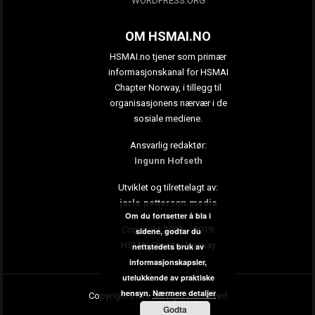
WORDPRESS.ORG
OM HSMAI.NO
HSMAI.no tjener som primær
informasjonskanal for HSMAI
Chapter Norway, i tillegg til
organisasjonens nærvær i de
sosiale mediene.
Ansvarlig redaktør:
Ingunn Hofseth
Utviklet og tilrettelagt av:
jarle.petterson.media
Om du fortsetter å bla i
Copyright 2009 – 2019:
sidene, godtar du
HSMAI Chapter Norway
nettstedets bruk av
informasjonskapsler,
utelukkende av praktiske
hensyn.
Nærmere detaljer
Copyright 2019. All rights reserved
Godta