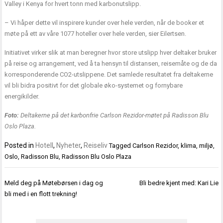
Valley i Kenya for hvert tonn med karbonutslipp.
– Vi håper dette vil inspirere kunder over hele verden, når de booker et
møte på ett av våre 1077 hoteller over hele verden, sier Eilertsen.
Initiativet virker slik at man beregner hvor store utslipp hver deltaker bruker
på reise og arrangement, ved å ta hensyn til distansen, reisemåte og de da
korresponderende CO2-utslippene. Det samlede resultatet fra deltakerne
vil bli bidra positivt for det globale øko-systemet og fornybare
energikilder.
Foto:
Deltakerne på det karbonfrie Carlson Rezidor-møtet på Radisson Blu
Oslo Plaza.
Posted in
Hotell
,
Nyheter
,
Reiseliv
Tagged
Carlson Rezidor
,
klima
,
miljø
,
Oslo
,
Radisson Blu
,
Radisson Blu Oslo Plaza
Innleggsnavigasjon
Meld deg på Møtebørsen i dag og
Bli bedre kjent med: Kari Lie
bli med i en flott trekning!