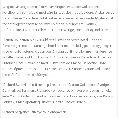
-Jeg ser virkelig frem til å drive utviklingen av Clarion Collections
hotellperler i samarbeid med våre fantastiske medarbeidere. Vi skal sørge
for at Clarion Collection Hotel fortsetter å være det selvsagte førstevalget
for hotellgjester som reiser mye i Norden, sier Richard Svartvik,
driftsdirektør i Clarion Collection Hotel i Sverige, Danmark og Baltikum.
Clarion Collection ble i 2014 kåret til Sveriges beste hotellkjede for
forretningsreisende. Samtlige hoteller er sentralt beliggende i bygninger
med en unik historie. Kjeden består i dag av 43 hoteller, men har flere nye
hoteller under utvikling. I januar 2015 overtar Clarion Collection driften av
Prindsen Hotel i Roskilde med 73 nye rom og Clarion Collection Hotel
Borgen åpner i Örebro med 137 nye rom. I 2016 åpner Clarion Collection
Hotel St Gertrud med 180 nye rom.
-Richard Svartvik er rett mann på rett plass i Clarion Collection i Sverige,
Danmark og Baltikum. Richards kompetanse blir avgjørende når han skal
lede Clarion Collection mot ambisiøse mål i disse markedene, sier Katalin
Paldeak, Chief Operating Officer i Nordic Choice Hotels.
Richard begynner i sin nye rolle omgående.