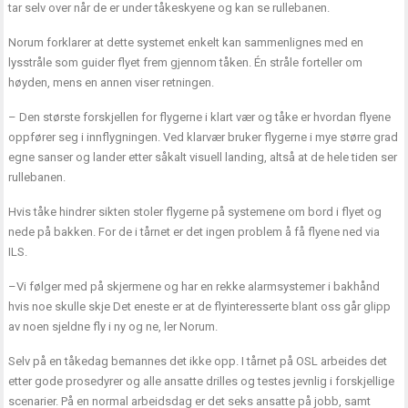
tar selv over når de er under tåkeskyene og kan se rullebanen.
Norum forklarer at dette systemet enkelt kan sammenlignes med en
lysstråle som guider flyet frem gjennom tåken. Én stråle forteller om
høyden, mens en annen viser retningen.
– Den største forskjellen for flygerne i klart vær og tåke er hvordan flyene
oppfører seg i innflygningen. Ved klarvær bruker flygerne i mye større grad
egne sanser og lander etter såkalt visuell landing, altså at de hele tiden ser
rullebanen.
Hvis tåke hindrer sikten stoler flygerne på systemene om bord i flyet og
nede på bakken. For de i tårnet er det ingen problem å få flyene ned via
ILS.
–Vi følger med på skjermene og har en rekke alarmsystemer i bakhånd
hvis noe skulle skje Det eneste er at de flyinteresserte blant oss går glipp
av noen sjeldne fly i ny og ne, ler Norum.
Selv på en tåkedag bemannes det ikke opp. I tårnet på OSL arbeides det
etter gode prosedyrer og alle ansatte drilles og testes jevnlig i forskjellige
scenarier. På en normal arbeidsdag er det seks ansatte på jobb, samt