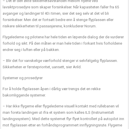
– Det er den økte sikkerhetsavstanden mellom flyene ved
lavsiktprosedyre som skaper forsinkelser. Når kapasiteten faller fra 65
avganger og landinger til 40 i timen, sier det seg selv at det vil bli
forsinkelser. Men det er fortsatt bedre enn å stenge flyplassen eller
risikere sikkerheten til passasjerene, konkluderer Norum.
Flygelederne og pilotene har hele tiden en løpende dialog der de vurderer
forhold og sikt. På den måten er man hele tiden i forkant hvis forholdene
endrer seg i luften eller på bakken.
– Blir det for vanskelige værforhold stenger vi selvfølgelig flyplassen.
Sikkerheten er førsteprioritet, uansett, sier Arild.
Systemer og prosedyrer
For å holde flyplassen åpen i dårlig vær trengs det en rekke
bakomliggende systemer.
– Har ikke flygerne eller flygelederne visuell kontakt med rullebanen vil
man foreta landingen ut ifra et system som kalles ILS (Instrumentalt
landingssystem). Med dette systemet flyr flyet kontrollert på autopilot inn
mot flyplassen etter en forhåndsprogrammert innflygningsrute. Flygerne