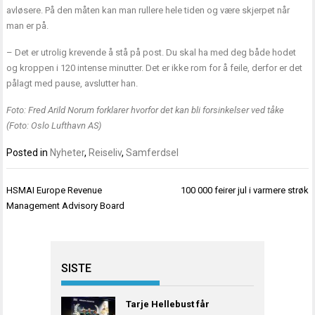
avløsere. På den måten kan man rullere hele tiden og være skjerpet når
man er på.
– Det er utrolig krevende å stå på post. Du skal ha med deg både hodet
og kroppen i 120 intense minutter. Det er ikke rom for å feile, derfor er det
pålagt med pause, avslutter han.
Foto: Fred Arild Norum forklarer hvorfor det kan bli forsinkelser ved tåke
(Foto: Oslo Lufthavn AS)
Posted in
Nyheter
,
Reiseliv
,
Samferdsel
Innleggsnavigasjon
HSMAI Europe Revenue
100 000 feirer jul i varmere strøk
Management Advisory Board
SISTE
Tarje Hellebust får