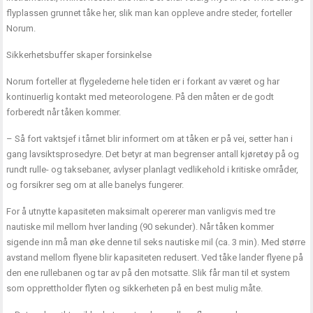
flyplassen grunnet tåke her, slik man kan oppleve andre steder, forteller
Norum.
Sikkerhetsbuffer skaper forsinkelse
Norum forteller at flygelederne hele tiden er i forkant av været og har
kontinuerlig kontakt med meteorologene. På den måten er de godt
forberedt når tåken kommer.
– Så fort vaktsjef i tårnet blir informert om at tåken er på vei, setter han i
gang lavsiktsprosedyre. Det betyr at man begrenser antall kjøretøy på og
rundt rulle- og taksebaner, avlyser planlagt vedlikehold i kritiske områder,
og forsikrer seg om at alle banelys fungerer.
For å utnytte kapasiteten maksimalt opererer man vanligvis med tre
nautiske mil mellom hver landing (90 sekunder). Når tåken kommer
sigende inn må man øke denne til seks nautiske mil (ca. 3 min). Med større
avstand mellom flyene blir kapasiteten redusert. Ved tåke lander flyene på
den ene rullebanen og tar av på den motsatte. Slik får man til et system
som opprettholder flyten og sikkerheten på en best mulig måte.