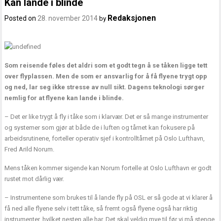
Kan lande i blinde
Redaksjonen
Posted on
28. november 2014
by
Som reisende føles det aldri som et godt tegn å se tåken ligge tett
over flyplassen. Men de som er ansvarlig for å få flyene trygt opp
og ned, lar seg ikke stresse av null sikt. Dagens teknologi sørger
nemlig for at flyene kan lande i blinde.
– Det er like trygt å fly i tåke som i klarvær. Det er så mange instrumenter
og systemer som gjør at både de i luften og tårnet kan fokusere på
arbeidsrutinene, forteller operativ sjef i kontrolltårnet på Oslo Lufthavn,
Fred Arild Norum.
Mens tåken kommer sigende kan Norum fortelle at Oslo Lufthavn er godt
rustet mot dårlig vær.
– Instrumentene som brukes til å lande fly på OSL er så gode at vi klarer å
få ned alle flyene selv i tett tåke, så fremt også flyene også har riktig
instrumenter, hvilket nesten alle har. Det skal veldig mye til før vi må stenge