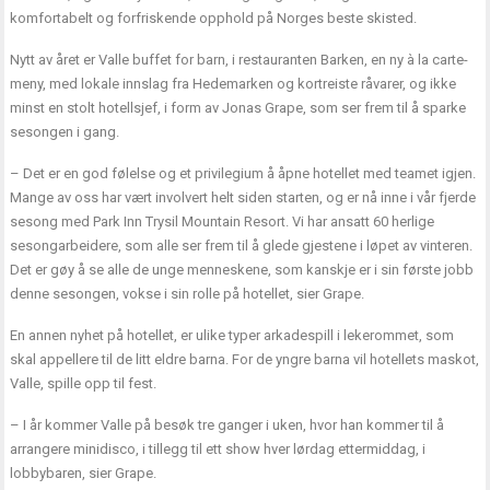
komfortabelt og forfriskende opphold på Norges beste skisted.
Nytt av året er Valle buffet for barn, i restauranten Barken, en ny à la carte-
meny, med lokale innslag fra Hedemarken og kortreiste råvarer, og ikke
minst en stolt hotellsjef, i form av Jonas Grape, som ser frem til å sparke
sesongen i gang.
– Det er en god følelse og et privilegium å åpne hotellet med teamet igjen.
Mange av oss har vært involvert helt siden starten, og er nå inne i vår fjerde
sesong med Park Inn Trysil Mountain Resort. Vi har ansatt 60 herlige
sesongarbeidere, som alle ser frem til å glede gjestene i løpet av vinteren.
Det er gøy å se alle de unge menneskene, som kanskje er i sin første jobb
denne sesongen, vokse i sin rolle på hotellet, sier Grape.
En annen nyhet på hotellet, er ulike typer arkadespill i lekerommet, som
skal appellere til de litt eldre barna. For de yngre barna vil hotellets maskot,
Valle, spille opp til fest.
– I år kommer Valle på besøk tre ganger i uken, hvor han kommer til å
arrangere minidisco, i tillegg til ett show hver lørdag ettermiddag, i
lobbybaren, sier Grape.