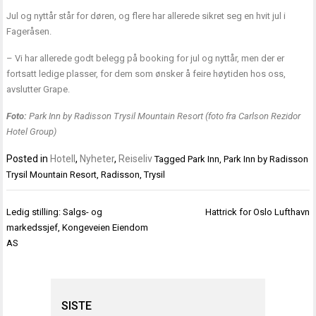
Jul og nyttår står for døren, og flere har allerede sikret seg en hvit jul i
Fageråsen.
– Vi har allerede godt belegg på booking for jul og nyttår, men der er
fortsatt ledige plasser, for dem som ønsker å feire høytiden hos oss,
avslutter Grape.
Foto:
Park Inn by Radisson Trysil Mountain Resort (foto fra Carlson Rezidor
Hotel Group)
Posted in
Hotell
,
Nyheter
,
Reiseliv
Tagged
Park Inn
,
Park Inn by Radisson
Trysil Mountain Resort
,
Radisson
,
Trysil
Innleggsnavigasjon
Ledig stilling: Salgs- og
Hattrick for Oslo Lufthavn
markedssjef, Kongeveien Eiendom
AS
SISTE