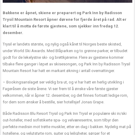
Bakkene er åpnet, skiene er preparert og Park Inn by Radisson
Trysil Mountain Resort åpner dørene for fjerde året på rad. Alt er
klart til å motta de første gjestene, som sjekker inn fredag 12.
desember.
Trysil er landets største, og nylig også kåret til Norges beste skisted,
under World Ski Awards. Med Blåparken og to grønne parker, er tilbudet
godt for de lekelystne ski- og brettkjørerne. Flere av gjestene kommer
tilbake flere ganger i løpet av skisesongen, og Park Inn by Radisson Trysil
Mountain Resort har hatt en markant økning i antall overnattinger.
– Bookingsanslaget ser veldig bra ut, og vi har hatt en herlig utvikling i
Fageråsen de siste årene. Vi ser frem til å ønske våre første gjester
velkommen, når vi åpner 12. desember, og det finnes fortsatt ledige rom,
for dem som ønsker å bestille, sier hotellsjef Jonas Grape.
Både Radisson Blu Resort Trysil og Park Inn Trysil er populære ski in/ski
out-hoteller, med sofistikerte spa- og velværesentre, som tilbyr den
perfekte medisin mot trøtte muskler, etter en dag i bakken. Nydelig mat på
hotellene, og velutstyrte rom, suiter og leiligheter, sørger for et