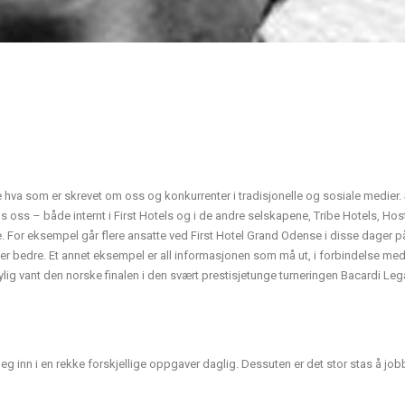
e hva som er skrevet om oss og konkurrenter i tradisjonelle og sosiale medier.
s oss – både internt i First Hotels og i de andre selskapene, Tribe Hotels, Hos
 For eksempel går flere ansatte ved First Hotel Grand Odense i disse dager p
ster bedre. Et annet eksempel er all informasjonen som må ut, i forbindelse med
ylig vant den norske finalen i den svært prestisjetunge turneringen Bacardi Le
t meg inn i en rekke forskjellige oppgaver daglig. Dessuten er det stor stas å j