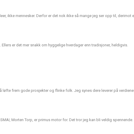
ideer, ikke mennesker. Derfor er det nok ikke så mange jeg ser opp til, derimot e
. Ellers er det mer snakk om hyggelige hverdager enn tradisjoner, heldigvis.
løfte frem gode prosjekter og flinke folk. Jeg synes dere leverer på verdiene
SMAI, Morten Torp, er primus motor for. Det tror jeg kan bli veldig spennende.