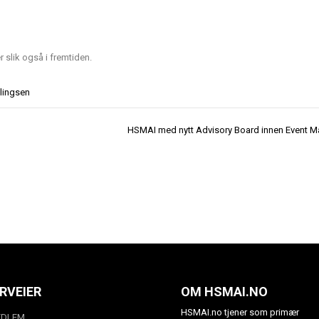
 slik også i fremtiden.
llingsen
HSMAI med nytt Advisory Board innen Event M
RVEIER
OM HSMAI.NO
HSMAI.no tjener som primær
EDLEM