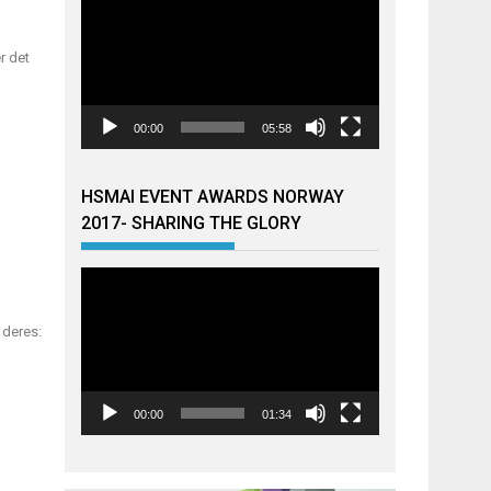
r det
00:00
05:58
HSMAI EVENT AWARDS NORWAY
2017- SHARING THE GLORY
Videoavspiller
 deres:
00:00
01:34