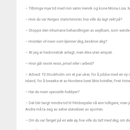
– Tilbringe mye tid med min sønn Henrik og kone Mona-Lisa. M
– Hvis du var Norges statsminister, hva ville du lagt vekt på?
– Stoppe den inhumane behandlingen av asylbarn, som sendes «hj
– Hvordan vil noen som kjenner deg, beskrive deg?
– At jeg er hedonistisk anlagt, men ikke uten empati.
– Hvor går neste reise, privat eller i arbeid?
– Arbeid: Til Stockholm om et par uker, for å jobbe med en ny og
Island, for å besøke et av Nordens best likte hoteller, First Hote
– Har du noen spesielle hobbyer?
– Det blir langt mindre tid til fritidssysler nå enn tidligere, me
Andre må ta seg av selve utøvelsen av sporten.
– Om du var fanget på en øde øy, hva ville du tatt med deg, om du 