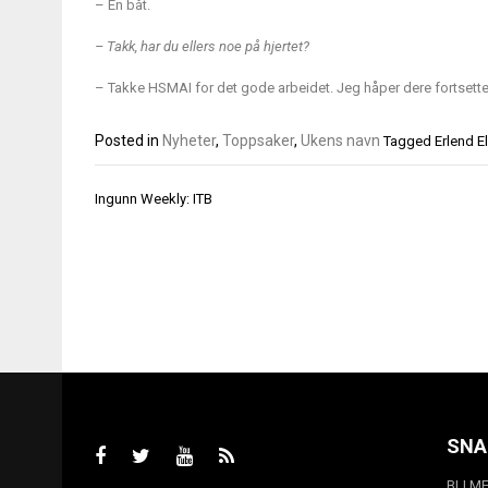
– En båt.
– Takk, har du ellers noe på hjertet?
– Takke HSMAI for det gode arbeidet. Jeg håper dere fortsetter
Posted in
Nyheter
,
Toppsaker
,
Ukens navn
Tagged
Erlend E
Innleggsnavigasjon
Ingunn Weekly: ITB
SNA
BLI M