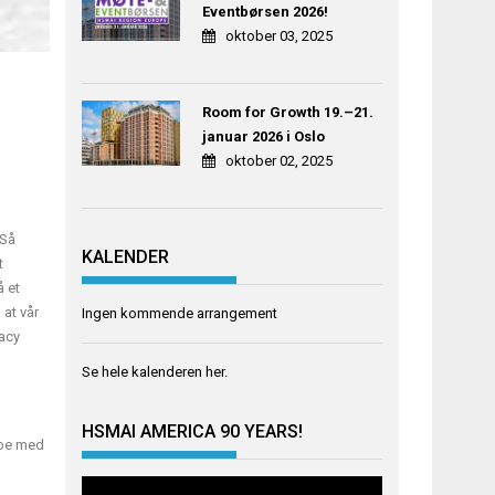
Eventbørsen 2026!
oktober 03, 2025
Room for Growth 19.–21.
januar 2026 i Oslo
oktober 02, 2025
 Så
KALENDER
t
å et
 at vår
Ingen kommende arrangement
gacy
Se hele kalenderen
her
.
HSMAI AMERICA 90 YEARS!
obbe med
Videoavspiller