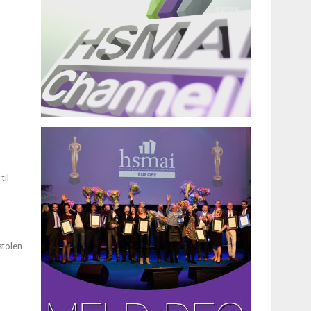
til
stolen.