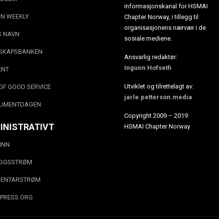
informasjonskanal for HSMAI
N WEEKLY
Chapter Norway, i tillegg til
organisasjonens nærvær i de
S NAVN
sosiale mediene.
SKAPSBANKEN
Ansvarlig redaktør:
Ingunn Hofseth
ENT
Utviklet og tilrettelagt av:
OF GOOD SERVICE
jarle.petterson.media
LIMENTDAGEN
Copyright 2009 – 2019:
INISTRATIVT
HSMAI Chapter Norway
INN
EGGSSTRØM
ENTARSTRØM
PRESS.ORG