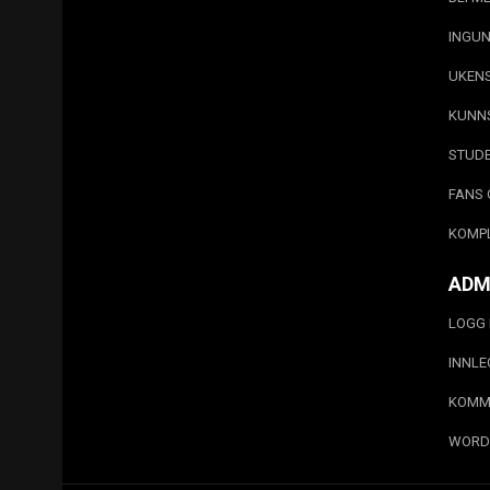
INGUN
UKEN
KUNN
STUD
FANS 
KOMP
ADM
LOGG 
INNL
KOMM
WORD