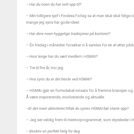
– Har du noen du har sett opp til?
– Min tidligere sjef i Findexa Forlag sa at man skal skal følge 
mange jeg syns har gode ideer.
– Har dere noen hyggelige tradisjoner på kontoret?
– Én fredag i måneden forsøker vi å samles for en øl etter jobb
– Hvor lenge har du vært medlem i HSMAI?
– Tre til fire år, tror jeg.
– Hva syns du er det beste ved HSMAI?
– HSMAI gjør en formidabel innsats for å fremme bransjen og å 
Å være inspirerende, involverende og aktuelle.
–Er det noen aktiviteter/tiltak du synes HSMAI bør starte opp?
– Jeg ser veldig frem til mentorprogrammet, som styreleder i H
– Beskriv en perfekt helg for deg.