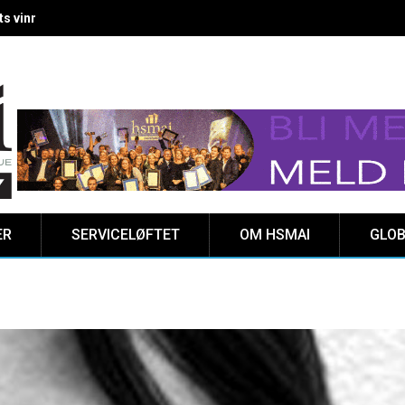
 vinnere kåret på Clarion Hotel The HUB
ER
SERVICELØFTET
OM HSMAI
GLOB