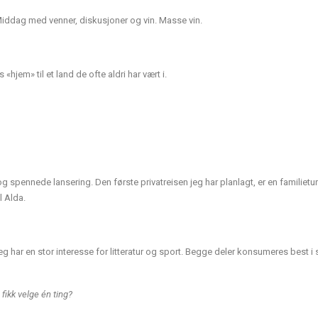
iddag med venner, diskusjoner og vin. Masse vin.
em» til et land de ofte aldri har vært i.
 spennede lansering. Den første privatreisen jeg har planlagt, er en familietur 
l Alda.
n jeg har en stor interesse for litteratur og sport. Begge deler konsumeres best i 
fikk velge én ting?