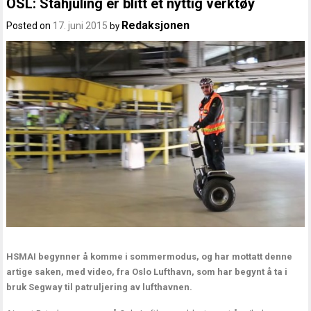
OSL: Ståhjuling er blitt et nyttig verktøy
Redaksjonen
Posted on
17. juni 2015
by
HSMAI begynner å komme i sommermodus, og har mottatt denne
artige saken, med video, fra Oslo Lufthavn, som har begynt å ta i
bruk Segway til patruljering av lufthavnen.