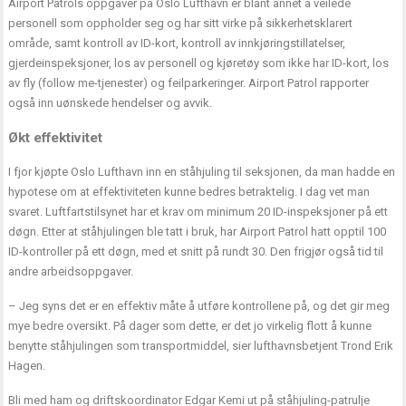
Airport Patrols oppgaver på Oslo Lufthavn er blant annet å veilede
personell som oppholder seg og har sitt virke på sikkerhetsklarert
område, samt kontroll av ID-kort, kontroll av innkjøringstillatelser,
gjerdeinspeksjoner, los av personell og kjøretøy som ikke har ID-kort, los
av fly (follow me-tjenester) og feilparkeringer. Airport Patrol rapporter
også inn uønskede hendelser og avvik.
Økt effektivitet
I fjor kjøpte Oslo Lufthavn inn en ståhjuling til seksjonen, da man hadde en
hypotese om at effektiviteten kunne bedres betraktelig. I dag vet man
svaret. Luftfartstilsynet har et krav om minimum 20 ID-inspeksjoner på ett
døgn. Etter at ståhjulingen ble tatt i bruk, har Airport Patrol hatt opptil 100
ID-kontroller på ett døgn, med et snitt på rundt 30. Den frigjør også tid til
andre arbeidsoppgaver.
– Jeg syns det er en effektiv måte å utføre kontrollene på, og det gir meg
mye bedre oversikt. På dager som dette, er det jo virkelig flott å kunne
benytte ståhjulingen som transportmiddel, sier lufthavnsbetjent Trond Erik
Hagen.
Bli med ham og driftskoordinator Edgar Kemi ut på ståhjuling-patrulje