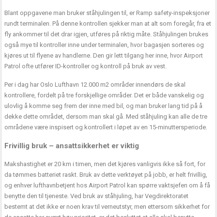
Blant oppgavene man bruker ståhjulingen til, er Ramp safety-inspeksjoner
rundt terminalen. På denne kontrollen sjekker man at alt som foregår, fra et
fly ankommer til det drar igjen, utføres på riktig måte. Ståhjulingen brukes
også mye til kontroller inne under terminalen, hvor bagasjen sorteres og
kjøres ut til flyene av handlerne. Den gir lett tilgang her inne, hvor Airport
Patrol ofte utfører ID-kontroller og kontroll på bruk av vest.
Per i dag har Oslo Lufthavn 12.000 m2 områder innendørs de skal
kontrollere, fordelt på tre forskjellige områder. Det er både vanskelig og
ulovlig å komme seg frem der inne med bil, og man bruker lang tid på å
dekke dette området, dersom man skal gå. Med ståhjuling kan alle de tre
områdene være inspisert og kontrollert i løpet av en 15-minuttersperiode.
Frivillig bruk – ansattsikkerhet er viktig
Makshastighet er 20 km i timen, men det kjøres vanligvis ikke så fort, for
da tømmes batteriet raskt. Bruk av dette verktøyet på jobb, er helt frivillig,
og enhver lufthavnbetjent hos Airport Patrol kan spørre vaktsjefen om å få
benytte den til tjeneste. Ved bruk av ståhjuling, har Vegdirektoratet
bestemt at det ikke er noen krav til verneutstyr, men ettersom sikkerhet for