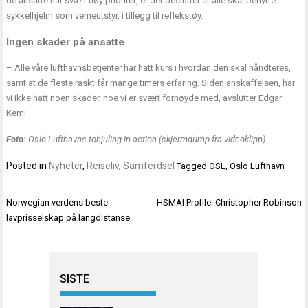
de ansatte har svært høy prioritet, er det besluttet at alle skal benytte
sykkelhjelm som verneutstyr, i tillegg til reflekstøy.
Ingen skader på ansatte
– Alle våre lufthavnsbetjenter har hatt kurs i hvordan den skal håndteres,
samt at de fleste raskt får mange timers erfaring. Siden anskaffelsen, har
vi ikke hatt noen skader, noe vi er svært fornøyde med, avslutter Edgar
Kemi.
Foto:
Oslo Lufthavns tohjuling in action (skjermdump fra videoklipp).
Posted in
Nyheter
,
Reiseliv
,
Samferdsel
Tagged
OSL
,
Oslo Lufthavn
Innleggsnavigasjon
Norwegian verdens beste
HSMAI Profile: Christopher Robinson
lavprisselskap på langdistanse
SISTE