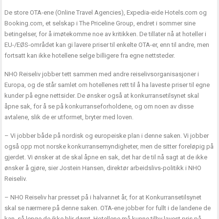
De store OTA-ene (Online Travel Agencies), Expedia-eide Hotels.com og
Booking.com, et selskap i The Priceline Group, endret i sommer sine
betingelser, for å imøtekomme noe av kritikken. De tillater nå at hoteller i
EU-/EØS-området kan gi lavere priser til enkelte OTA-er, enn til andre, men
fortsatt kan ikke hotellene selge billigere fra egne nettsteder.
NHO Reiseliv jobber tett sammen med andre reiselivsorganisasjoner i
Europa, og de står samlet om hotellenes rett til å ha laveste priser til egne
kunder på egne nettsider. De ønsker også at konkurransetilsynet skal
åpne sak, for å se på konkurranseforholdene, og om noen av disse
avtalene, slik de er utformet, bryter med loven.
– Vi jobber både på nordisk og europeiske plan i denne saken. Vi jobber
også opp mot norske konkurransemyndigheter, men de sitter foreløpig på
gjerdet. Vi ønsker at de skal åpne en sak, det har de til nå sagt at de ikke
ønsker å gjøre, sier Jostein Hansen, direktør arbeidslivs-politikk i NHO
Reiseliv.
– NHO Reiseliv har presset på i halvannet år, for at Konkurransetilsynet
skal se nærmere på denne saken. OTA-ene jobber for fullt i de landene de
kan, så lenge de ikke blir dømt. Hotellene må kunne tilby lavest pris på