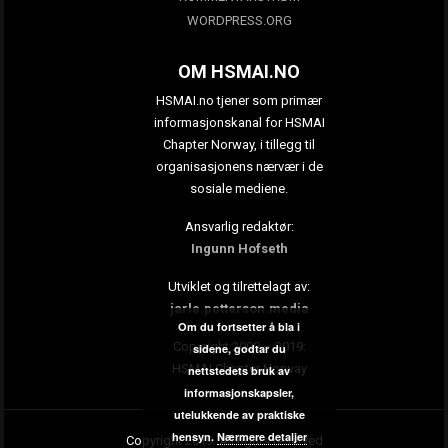
WORDPRESS.ORG
OM HSMAI.NO
HSMAI.no tjener som primær
informasjonskanal for HSMAI
Chapter Norway, i tillegg til
organisasjonens nærvær i de
sosiale mediene.
Ansvarlig redaktør:
Ingunn Hofseth
Utviklet og tilrettelagt av:
jarle.petterson.media
Om du fortsetter å bla i
Copyright 2009 – 2019:
sidene, godtar du
HSMAI Chapter Norway
nettstedets bruk av
informasjonskapsler,
utelukkende av praktiske
hensyn.
Nærmere detaljer
Copyright 2019. All rights reserved