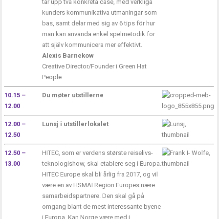
tar upp två konkreta case, med verkliga
kunders kommunikativa utmaningar som
bas, samt delar med sig av 6 tips för hur
man kan använda enkel spelmetodik för
att själv kommunicera mer effektivt.
Alexis Barnekow
Creative Director/Founder i Green Hat
People
10.15 –
Du møter utstillerne
12.00
12.00 –
Lunsj i utstillerlokalet
12.50
12.50 –
HITEC
, som er verdens største reiselivs-
13.00
teknologishow, skal etablere seg i Europa.
HITEC Europe skal bli årlig fra 2017, og vil
være en av HSMAI Region Europes nære
samarbeidspartnere. Den skal gå på
omgang blant de mest interessante byene
i Europa. Kan Norge være med i