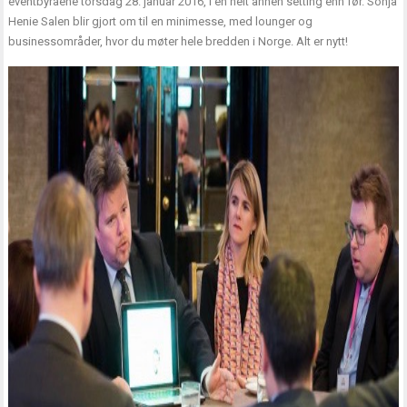
eventbyråene torsdag 28. januar 2016, i en helt annen setting enn før. Sonja
Henie Salen blir gjort om til en minimesse, med lounger og
businessområder, hvor du møter hele bredden i Norge. Alt er nytt!