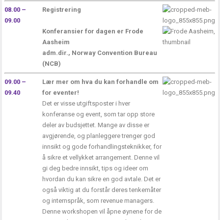
08.00 –
Registrering
09.00
Konferansier for dagen er Frode
Aasheim
adm.dir., Norway Convention Bureau
(NCB)
09.00 –
Lær mer om hva du kan forhandle om
09.40
for eventer!
Det er visse utgiftsposter i hver
konferanse og event, som tar opp store
deler av budsjettet. Mange av disse er
avgjørende, og planleggere trenger god
innsikt og gode forhandlingsteknikker, for
å sikre et vellykket arrangement. Denne vil
gi deg bedre innsikt, tips og ideer om
hvordan du kan sikre en god avtale. Det er
også viktig at du forstår deres tenkemåter
og internspråk, som revenue managers.
Denne workshopen vil åpne øynene for de