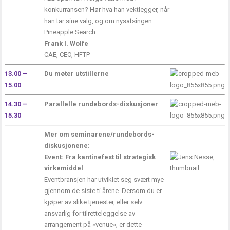
konkurransen? Hør hva han vektlegger, når
han tar sine valg, og om nysatsingen
Pineapple Search
.
Frank I. Wolfe
CAE, CEO,
HFTP
13.00 –
Du møter utstillerne
15.00
14.30 –
Parallelle rundebords-diskusjoner
15.30
Mer om seminarene/rundebords-
diskusjonene:
Event: Fra kantinefest til strategisk
virkemiddel
Eventbransjen har utviklet seg svært mye
gjennom de siste ti årene. Dersom du er
kjøper av slike tjenester, eller selv
ansvarlig for tilretteleggelse av
arrangement på «venue», er dette