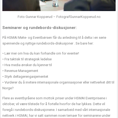
Foto Gunnar Kopperud – FotografGunnarKopperud.no
Seminarer og rundebords-diskusjoner:
På HSMAI Møte- og Eventbørsen får du anledning til å delta i en serie
spennende og nyttige rundebords-diskusjoner . Se bare her:
• Lær mer om hva du kan forhandle om for eventer!
• Fra taktisk til strategisk ledelse
• Hva media ønsker du kjenner til
• Revenue Management
• Styrk deltagerengasjementet
• Vurderer du å invitere internasjonale organisasjoner eller nettverket ditt til
Norge?
Flere av eventbyråene som mottok priser under HSMAI Eventprisene i
oktober, vil være tilstede for å fortelle hvorfor de har lykkes. Dette vil
foregå i rundebords-diskusjonene. I samarbeid med vårt internasjonale
nettverk i HSMAI, har vi satt sammen noen temaer for seminarene under