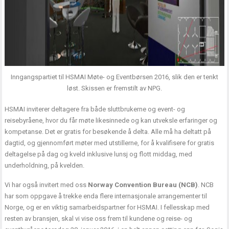
Inngangspartiet til HSMAI Møte- og Eventbørsen 2016, slik den er tenkt
løst. Skissen er fremstilt av NPG.
HSMAI inviterer deltagere fra både sluttbrukerne og event- og
reisebyråene, hvor du får møte likesinnede og kan utveksle erfaringer og
kompetanse. Det er gratis for besøkende å delta. Alle må ha deltatt på
dagtid, og gjennomført møter med utstillerne, for å kvalifisere for gratis
deltagelse på dag og kveld inklusive lunsj og flott middag, med
underholdning, på kvelden.
Vi har også invitert med oss
Norway Convention Bureau (NCB)
.
NCB
har som oppgave å trekke enda flere internasjonale arrangementer til
Norge, og er en viktig samarbeidspartner for HSMAI. I fellesskap med
resten av bransjen, skal vi vise oss frem til kundene og reise- og