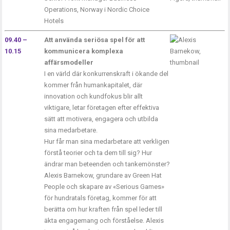
Operations, Norway i Nordic Choice
Hotels
09.40 –
Att använda seriösa spel för att
10.15
kommunicera komplexa
affärsmodeller
I en värld där konkurrenskraft i ökande del
kommer från humankapitalet, där
innovation och kundfokus blir allt
viktigare, letar företagen efter effektiva
sätt att motivera, engagera och utbilda
sina medarbetare.
Hur får man sina medarbetare att verkligen
förstå teorier och ta dem till sig? Hur
ändrar man beteenden och tankemönster?
Alexis Barnekow, grundare av Green Hat
People och skapare av «Serious Games»
för hundratals företag, kommer för att
berätta om hur kraften från spel leder till
äkta engagemang och förståelse. Alexis