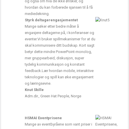
og også om hva de ikke ønsker, og
hvordan du kan forberede sjansen til å få
mediedekning.
Styrk deltagerengasjementet
Mange søker etter bedre måter å
engasjere deltagerne på, i konferanser og
eventer.Vi bruker spillmekanismer for at du
skal kommunisere ditt budskap. Kort sagt
betyr dette mindre PowerPoint-monolog,
mer gruppearbeid, diskusjon, super
tydelig kommunikasjon og konstant
feedback.Lær hvordan mobile, interaktive
teknologier og spill kan øke engasjement
og læringsevne.
Knut Skille
Adm.dir., Green Hat People, Norge
HSMAI Eventprisene
Mange av eventbyråene som vant priser i