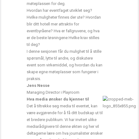
møteplassen for deg.
Hvordan har eventfaget utviklet seg?
Hvilke muligheter finnes der ute? Hvordan
blir ditt hotell mer attraktiv for
eventbyråene? Hva er fallgruvene, og hva
er de beste løsningene Hvilke krav stilles
til deg?
I denne sesjonen får du mulighet til å stille
spørsmål, lytte til andre, og diskutere
event som virkemiddel, og hvordan du kan
skape egne møteplasser som fungerer i
praksis.
Jens Nesse
Managing Director i Playroom
Hva media ønsker du kjenner til
Det å tiltrekke seg media til eventet, kan
være avgjørende for å få ditt budskap ut til
et bredere publikum. Vi har invitert ulike
mediarådgivere til denne økten og her vil
deltagerne lære om hva journalister ønsker