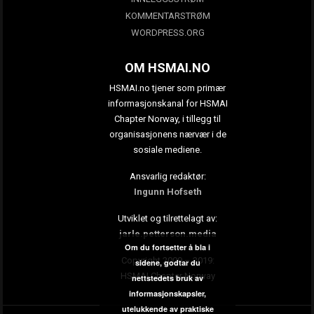
KOMMENTARSTRØM
WORDPRESS.ORG
OM HSMAI.NO
HSMAI.no tjener som primær
informasjonskanal for HSMAI
Chapter Norway, i tillegg til
organisasjonens nærvær i de
sosiale mediene.
Ansvarlig redaktør:
Ingunn Hofseth
Utviklet og tilrettelagt av:
jarle.petterson.media
Om du fortsetter å bla i
Copyright 2009 – 2019:
sidene, godtar du
HSMAI Chapter Norway
nettstedets bruk av
informasjonskapsler,
utelukkende av praktiske