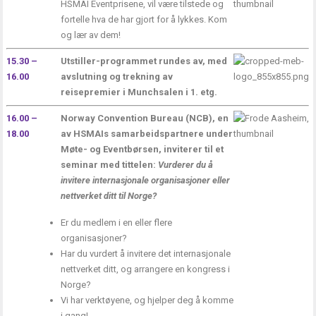
HSMAI Eventprisene, vil være tilstede og
fortelle hva de har gjort for å lykkes. Kom
og lær av dem!
15.30 –
Utstiller-programmet rundes av, med
16.00
avslutning og trekning av
reisepremier i Munchsalen i 1. etg.
16.00 –
Norway Convention Bureau (NCB)
, en
18.00
av HSMAIs samarbeidspartnere under
Møte- og Eventbørsen, inviterer til et
seminar med tittelen:
Vurderer du å
invitere internasjonale organisasjoner eller
nettverket ditt til Norge?
Er du medlem i en eller flere
organisasjoner?
Har du vurdert å invitere det internasjonale
nettverket ditt, og arrangere en kongress i
Norge?
Vi har verktøyene, og hjelper deg å komme
i gang!