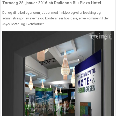
Torsdag 28. januar 2016 på Radisson Blu Plaza Hotel
Du, og dine kolleger som jobber med innkjøp og/eller booking og
administrasjon av events og konferanser hos dere, er velkommen til den
«nye» Møte- og Eventbørsen.