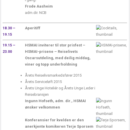
Frode Aasheim
adm.dir. NCB
18.30 –
Aperitiff
19.15
19.15 –
HSMAI inviterer til stor prisfest –
23.00
HSMAI-prisene
– Reiselivets
Oscarsutdeling, med deilig middag,
viner og topp underholdning
Årets Reiselivsmarkedsfører 2015
Årets Serviceløft 2015
Årets Unge Hoteliér og Årets Unge Leder i
Reisebransjen
Ingunn Hofseth, adm. dir., HSMAI
ønsker velkommen
Konferansier for kvelden er den
anerkjente komikeren Terje Sporsem