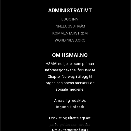
ADMINISTRATIVT
LOGG INN
INNLEGGSSTRØM
KOMMENTARSTRØM
WORDPRESS.ORG
OM HSMAI.NO
HSMAI.no tjener som primær
informasjonskanal for HSMAI
Chapter Norway, i tillegg til
organisasjonens nærvær i de
sosiale mediene.
Ansvarlig redaktør:
Ingunn Hofseth
Utviklet og tilrettelagt av:
jarle.petterson.media
Om du fortsetter å bla i