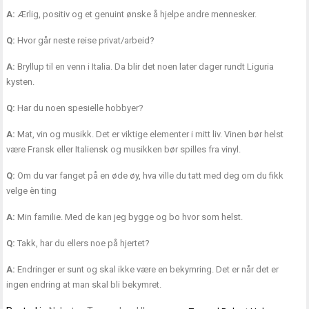
A:
Ærlig, positiv og et genuint ønske å hjelpe andre mennesker.
Q:
Hvor går neste reise privat/arbeid?
A:
Bryllup til en venn i Italia. Da blir det noen later dager rundt Liguria
kysten.
Q:
Har du noen spesielle hobbyer?
A:
Mat, vin og musikk. Det er viktige elementer i mitt liv. Vinen bør helst
være Fransk eller Italiensk og musikken bør spilles fra vinyl.
Q:
Om du var fanget på en øde øy, hva ville du tatt med deg om du fikk
velge èn ting
A:
Min familie. Med de kan jeg bygge og bo hvor som helst.
Q:
Takk, har du ellers noe på hjertet?
A:
Endringer er sunt og skal ikke være en bekymring. Det er når det er
ingen endring at man skal bli bekymret.