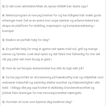
Q:
Er det noen aktiviteter/tiltak du synes HSMAI bør starte opp?
A:
Mentorprogram er noe jeg brenner for og har tidligere hatt svært gode
erfaringer med. Det er en arena hvor unge talenter og erfarne ledere kan
skape en plattform for utvikling, inspirasjon og kompetanseheving i
bransjen.
Q:
Beskriv en perfekt helg for deg?
A:
En perfekt helg for meg er gjerne ved sjøen med sol, grill og mange
venner og familie. Livet skal nytes og det føles mer fullverdig for min del
når jeg nyter det med de jeg er glad i.
Q:
Hvis du var Norges statsminister hva ville du lagt vekt på?
A:
Da har jeg innført en storsatsning på bærekraftig mat og miljøtiltak som
reduserer matavfall og samtidig støtter sunnhet og miljøvennlighet i alle
ledd . I tillegg ville jeg oppfordret til skikkelig Gründervirksomhet og
jobbet frem løsninger for mer innovasjonsrettet næringsliv.
Q:
Hvordan vil noen som kjenner deg beskrive deg?