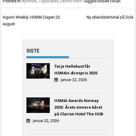
Posted in
Nyheter
,
Toppsaker
,
Ukens navn
Tagged
Robert Holan
Innleggsnavigasjon
Ingunn Weekly: HSMAI Dagen 23.
Ny utlandsterminal på Sola
august
SISTE
Tarje Hellebust får
HSMAIs Ærespris 2025
januar 22, 2026
HSMAI Awards Norway
2025: Årets vinnere kåret
på Clarion Hotel The HUB
januar 22, 2026