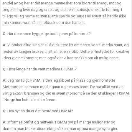
en del av og her er det mange mennesker som bidrar til energi, mot og
begeistring hver dag og er rett og slett en inspirasjosnskilde for meg. I
tillegg vil jeg nevne at uten Bjarte Gjerde og Tarje Hellebust så hadde ikke
min karriere vært så innholdsrik som den har blitt.
Q:
Har dere noen hyggelige tradisjoner på kontoret?
A:
Vi bruker alltid lunsjen til å diskutere litt om neste Sosial media stunt, og
resten av lunsjen brukes til alt annet enn jobb. Dette er fristedet for kreative
ideer gjerne kommer, men også der vi kan snakke om alt mulig annet.
Q:
Hvor lenge har du vært medlem i HSMAI?
A:
Jeg har fulgt HSMAI siden jeg jobbet på Plaza og gjennomførte
Møtebørsen sammen med Ingunn og hennes team. De har alltid vært en
viktig aktør i bransjen og det er svært morsomt å se den utviklingen HSMAI
i Norge har hatt i de siste årene.
Q:
Hva synes du er det beste ved HSMAI?
A:
Informasjonflyt og nettverk. HSMAI byr på mange muligheter og
dersom man bruker disse riktig så kan man oppnå mange synergier.