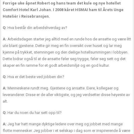
Forrige uke åpnet Robert og hans team det kule og nye hotellet
Comfort Hotel Karl Johan. I 2008 kåret HSMAI ham til Årets Unge
Hoteliér i Reisebransjen.
Q:
Hva består din arbeidshverdag av?
A:
Arbeidsdagen starter jeg alltid med en runde hos de ansatte og være litt
ute blant gjestene. Dette gir meg en fin oversikt over huset og lar meg
kjenne på trykket, stemningen og den deilige hotellsummingen i lobbyen.
Dette bidrar også til at de ansatte føler seg trygge, føler seg sett og det
skaper en fin ramme for et godt arbeidsmiljø og en god kultur.
Q:
Hva er det beste ved jobben din?
A:
Menneskene rundt meg. Gjestene og ansatte. Eiere, kollegaer og
leverandører. Disse er de aller viktigste, og jeg verdsetter disse høyeste av
alt.
Q:
Har du noen du har sett opp til?
A:
Jeg har hatt mange dyktige ledere over meg og jobbet med mange
flotte mennesker. Jeg jobber i et selskap i dag som er inspirerende å være