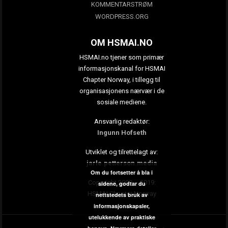
KOMMENTARSTRØM
WORDPRESS.ORG
OM HSMAI.NO
HSMAI.no tjener som primær
informasjonskanal for HSMAI
Chapter Norway, i tillegg til
organisasjonens nærvær i de
sosiale mediene.
Ansvarlig redaktør:
Ingunn Hofseth
Utviklet og tilrettelagt av:
jarle.petterson.media
Om du fortsetter å bla i
Copyright 2009 – 2019:
sidene, godtar du
HSMAI Chapter Norway
nettstedets bruk av
informasjonskapsler,
utelukkende av praktiske