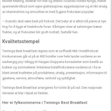
Morten Malting, direktør for mat og drikke i Scandic Hotels Norge, mener
spennende tilbud som egne grøtstasjoner, eggestasjoner og et rikt utvalg
av vitaminshots og smoothier er med å gjøre frokosten populær.
– Scandic skal være best på frokost. Det betyr at vi alltid må prøve ut nye
ting for å ligge et hestehode foran. Kåringen viser at satsningen bærer
frukter, og at frokosten blir godt mottatt, fastslår han.
Kvalitetsstempel
Twinings Best breakfast regnes som et uoffisielt NM i hotellfrokost.
Konkurransen går ut på at 400 hoteller over hele lander vurderes av en
uavhengig jury i tillegg til Haugen-Gruppens konsulenter som består av
kokker og sommelierer. Kriteriene hotellfrokostene vurderes ut i fra er
blant annet kvaliteten på produktene, utvalg, presentasjon, informasjon til
gjestene, service, atmosfære, renhold og ryddighet.
Twinings Best Breakfast arrangeres for tolvte år på rad. Den nasjonale
vinneren er klar i løpet av høsten.
Her er fylkesvinnerne i Twinings Best Breakfast: