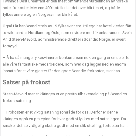
Twinings Best Breakfast er den mest omfattende vurderingen av norske
hotellfrokoster. Mer enn 400 hoteller landet over blir testet, og både
fylkesvinnere og en Norgesvinner blir kåret.
Også i år har Scandic tolv av 19 fylkesvinnere. I tillegg har hotellkjeden fått
to wild cards i Nordland og Oslo, som er videre med i konkurransen. Svein
Arild Steen-Mevold, administrerende direktør i Scandic Norge, er svært
fornøyd.
– Å ha så mange fylkesvinnere i konkurransen nok en gang er en seier for
alle våre fantastiske medarbeidere, som hver dag legger ned en enorm
innsats for at våre gjester får den gode Scandic-frokosten, sier han.
Satser på frokost
Steen-Mevold mener kåringen er en positiv tilbakemelding på Scandics
frokostsatsning.
– Frokosten er et viktig satsningsområde for oss. Derfor er denne
kåringen også en pekepinn for hvor godt vi lykkes med satsningen. Da
smaker det selvfølgelig ekstra godt med en slik uttelling, fortsetter han.