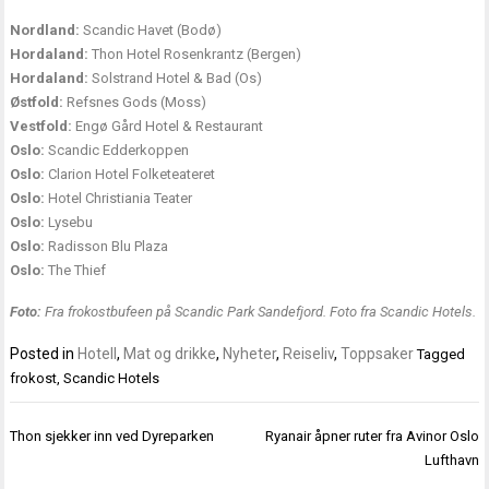
Nordland:
Scandic Havet (Bodø)
Hordaland:
Thon Hotel Rosenkrantz (Bergen)
Hordaland:
Solstrand Hotel & Bad (Os)
Østfold:
Refsnes Gods (Moss)
Vestfold:
Engø Gård Hotel & Restaurant
Oslo:
Scandic Edderkoppen
Oslo:
Clarion Hotel Folketeateret
Oslo:
Hotel Christiania Teater
Oslo:
Lysebu
Oslo:
Radisson Blu Plaza
Oslo:
The Thief
Foto:
Fra frokostbufeen på Scandic Park Sandefjord. Foto fra Scandic Hotels.
Posted in
Hotell
,
Mat og drikke
,
Nyheter
,
Reiseliv
,
Toppsaker
Tagged
frokost
,
Scandic Hotels
Innleggsnavigasjon
Thon sjekker inn ved Dyreparken
Ryanair åpner ruter fra Avinor Oslo
Lufthavn