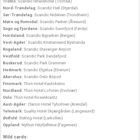
Troms:
Scandic Ishavshotel (Tromsø)
Nord-Trøndelag:
Scandic Hell (Stjørdal)
Sør-Trøndelag:
Scandic Nidelven (Trondheim)
Møre og Romsdal:
Scandic Parken (Ålesund)
Sogn og Fjordane:
Scandic Sunnfjord (Førde)
Hordaland:
Scandic Byparken (Bergen)
Vest-Agder:
Scandic Kristiansand Bystranda
Rogaland:
Scandic Stavanger Airport
Vestfold:
Scandic Park Sandefjord
Buskerud:
Scandic Park Drammen
Hedmark:
Scandic Elgstua (Elverum)
Akershus:
Scandic Oslo Airport
Finnmark:
Thon Hotel Kautokeino
Nordland:
Thon Hotel Lofoten (Svolvær)
Oslo:
Thon Hotel Rosenkrantz
Aust-Agder:
Clarion Hotel Tyholmen (Arendal)
Telemark:
Quality Hotel Skjærgården (Langesund)
Østfold:
Støtvig Hotel (Larkollen)
Oppland:
Nythun Høyfjellstue (Fagernes)
Wild cards: