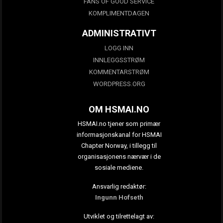
FANS OF GOOD SERVICE
KOMPLIMENTDAGEN
ADMINISTRATIVT
LOGG INN
INNLEGGSSTRØM
KOMMENTARSTRØM
WORDPRESS.ORG
OM HSMAI.NO
HSMAI.no tjener som primær
informasjonskanal for HSMAI
Chapter Norway, i tillegg til
organisasjonens nærvær i de
sosiale mediene.
Ansvarlig redaktør:
Ingunn Hofseth
Utviklet og tilrettelagt av: