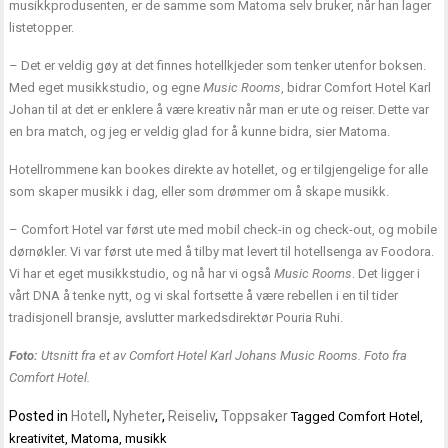
musikkprodusenten, er de samme som Matoma selv bruker, når han lager
listetopper.
– Det er veldig gøy at det finnes hotellkjeder som tenker utenfor boksen.
Med eget musikkstudio, og egne
Music Rooms
, bidrar Comfort Hotel Karl
Johan til at det er enklere å være kreativ når man er ute og reiser. Dette var
en bra match, og jeg er veldig glad for å kunne bidra, sier Matoma.
Hotellrommene kan bookes direkte av hotellet, og er tilgjengelige for alle
som skaper musikk i dag, eller som drømmer om å skape musikk.
– Comfort Hotel var først ute med mobil check-in og check-out, og mobile
dørnøkler. Vi var først ute med å tilby mat levert til hotellsenga av Foodora.
Vi har et eget musikkstudio, og nå har vi også
Music Rooms
. Det ligger i
vårt DNA å tenke nytt, og vi skal fortsette å være rebellen i en til tider
tradisjonell bransje, avslutter markedsdirektør Pouria Ruhi.
Foto:
Utsnitt fra et av Comfort Hotel Karl Johans Music Rooms. Foto fra
Comfort Hotel.
Posted in
Hotell
,
Nyheter
,
Reiseliv
,
Toppsaker
Tagged
Comfort Hotel
,
kreativitet
,
Matoma
,
musikk