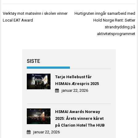
Innleggsnavigasjon
Verktøy mot matsvinn i skolen vinner
Hurtigruten inngår samarbeid med
Local EAT Award
Hold Norge Rent: Setter
strandrydding på
aktivitetsprogrammet
SISTE
Tarje Hellebust får
HSMAIs Ærespris 2025
januar 22, 2026
HSMAI Awards Norway
2025: Årets vinnere kåret
på Clarion Hotel The HUB
januar 22, 2026