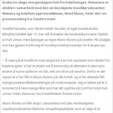
brukeren skape morgendagens hits fra hotellsengen. Rommene er
utviklet i samarbeid med den verdenskjente musikkprodusenten
Matoma og hotellets eget musikkteam, Need Music, heter det i en
pressemelding fra Comfort Hotel.
Hotellet lanserte, som første hotell i Norden, et eget musikkstudio
tilknyttet hotellet den 12. mai. Nå fortsetter de musikalske tonene i hjertet
av Karl Johan, med åpningen av egne
Music Rooms
på hotellet. På utvalgte
rom kan gjester koble seg til musikkproduksjonsutstyr for å skape nye
hits.
– Å være på et hotellrom over lengre tid, kan fort oppleves som dødtid for
kreative sjeler. Vi har et ønske om å kunne tilby et alternativ til dem som
ønsker å kunne spille inn en idé, selv om de er på reisefot. Derfor er det
supert at vi har fått til
Music Rooms
på vårt hotell, og vi har allerede fått
mange positive tilbakemeldinger på romkonseptet. Jeg er sikker på at vi
kommer til å høre mange låter som har sitt opphav på Comfort Hotel Karl
Johan i tiden fremover, sier hotelldirektør Robert Holan.
Music Rooms
er blitt skapt i samarbeid med den verdenskjente
musikkprodusenten Matoma. Innspillingsutstyret, som er valgt ut av