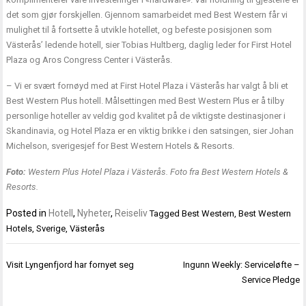
det som gjør forskjellen. Gjennom samarbeidet med Best Western får vi
mulighet til å fortsette å utvikle hotellet, og befeste posisjonen som
Västerås’ ledende hotell, sier Tobias Hultberg, daglig leder for First Hotel
Plaza og Aros Congress Center i Västerås.
– Vi er svært fornøyd med at First Hotel Plaza i Västerås har valgt å bli et
Best Western Plus hotell. Målsettingen med Best Western Plus er å tilby
personlige hoteller av veldig god kvalitet på de viktigste destinasjoner i
Skandinavia, og Hotel Plaza er en viktig brikke i den satsingen, sier Johan
Michelson, sverigesjef for Best Western Hotels & Resorts.
Foto:
Western Plus Hotel Plaza i Västerås. Foto fra Best Western Hotels &
Resorts.
Posted in
Hotell
,
Nyheter
,
Reiseliv
Tagged
Best Western
,
Best Western
Hotels
,
Sverige
,
Västerås
Innleggsnavigasjon
Visit Lyngenfjord har fornyet seg
Ingunn Weekly: Serviceløfte –
Service Pledge