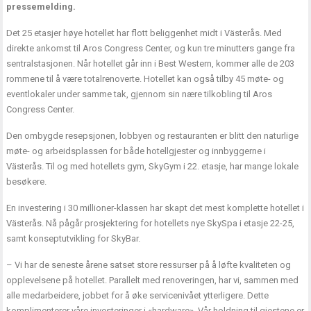
pressemelding.
Det 25 etasjer høye hotellet har flott beliggenhet midt i Västerås. Med
direkte ankomst til Aros Congress Center, og kun tre minutters gange fra
sentralstasjonen. Når hotellet går inn i Best Western, kommer alle de 203
rommene til å være totalrenoverte. Hotellet kan også tilby 45 møte- og
eventlokaler under samme tak, gjennom sin nære tilkobling til Aros
Congress Center.
Den ombygde resepsjonen, lobbyen og restauranten er blitt den naturlige
møte- og arbeidsplassen for både hotellgjester og innbyggerne i
Västerås. Til og med hotellets gym, SkyGym i 22. etasje, har mange lokale
besøkere.
En investering i 30 millioner-klassen har skapt det mest komplette hotellet i
Västerås. Nå pågår prosjektering for hotellets nye SkySpa i etasje 22-25,
samt konseptutvikling for SkyBar.
– Vi har de seneste årene satset store ressurser på å løfte kvaliteten og
opplevelsene på hotellet. Parallelt med renoveringen, har vi, sammen med
alle medarbeidere, jobbet for å øke servicenivået ytterligere. Dette
komplimenterer våre investeringer i «hardware». Vår holdning til gjestene er