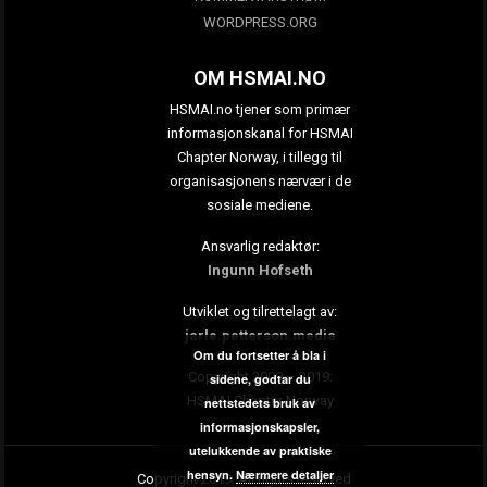
WORDPRESS.ORG
OM HSMAI.NO
HSMAI.no tjener som primær
informasjonskanal for HSMAI
Chapter Norway, i tillegg til
organisasjonens nærvær i de
sosiale mediene.
Ansvarlig redaktør:
Ingunn Hofseth
Utviklet og tilrettelagt av:
jarle.petterson.media
Om du fortsetter å bla i
Copyright 2009 – 2019:
sidene, godtar du
HSMAI Chapter Norway
nettstedets bruk av
informasjonskapsler,
utelukkende av praktiske
hensyn.
Nærmere detaljer
Copyright 2019. All rights reserved