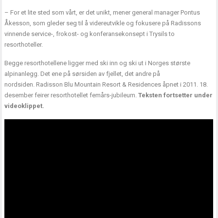
– For et lite sted som vårt, er det unikt, mener general manager Pontus
Åkesson, som gleder seg til å videreutvikle og fokusere på Radissons
vinnende service-, frokost- og konferansekonsept i Trysils to
resorthoteller.
Begge resorthotellene ligger med ski inn og ski ut i Norges største
alpinanlegg. Det ene på sørsiden av fjellet, det andre på
nordsiden. Radisson Blu Mountain Resort & Residences åpnet i 2011. 18.
desember feirer resorthotellet femårs-jubileum.
Teksten fortsetter under
videoklippet.