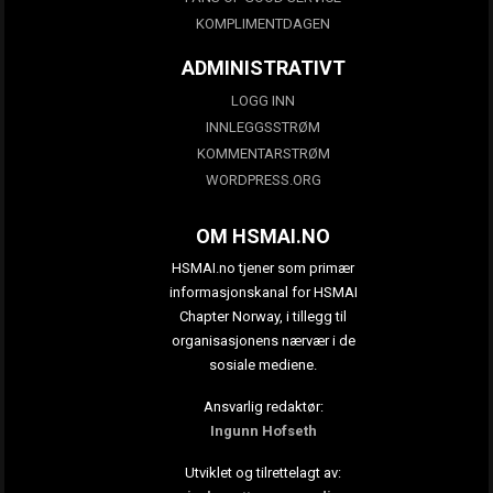
KOMPLIMENTDAGEN
ADMINISTRATIVT
LOGG INN
INNLEGGSSTRØM
KOMMENTARSTRØM
WORDPRESS.ORG
OM HSMAI.NO
HSMAI.no tjener som primær
informasjonskanal for HSMAI
Chapter Norway, i tillegg til
organisasjonens nærvær i de
sosiale mediene.
Ansvarlig redaktør:
Ingunn Hofseth
Utviklet og tilrettelagt av: