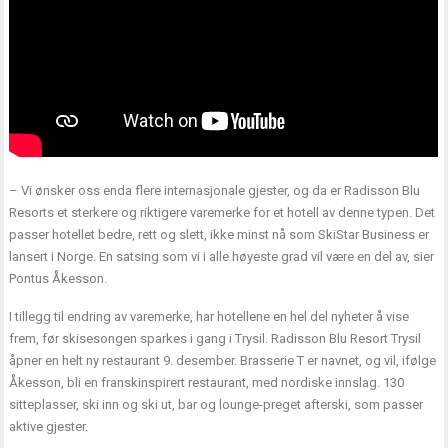
– Vi ønsker oss enda flere internasjonale gjester, og da er Radisson Blu
Resorts et sterkere og riktigere varemerke for et hotell av denne typen. Det
passer hotellet bedre, rett og slett, ikke minst nå som SkiStar Business er
lansert i Norge. En satsing som vi i alle høyeste grad vil være en del av, sier
Pontus Åkesson.
I tillegg til endring av varemerke, har hotellene en hel del nyheter å vise
frem, før skisesongen sparkes i gang i Trysil. Radisson Blu Resort Trysil
åpner en helt ny restaurant 9. desember. Brasserie T er navnet, og vil, ifølge
Åkesson, bli en franskinspirert restaurant, med nordiske innslag. 130
sitteplasser, ski inn og ski ut, bar og lounge-preget afterski, som passer
aktive gjester.