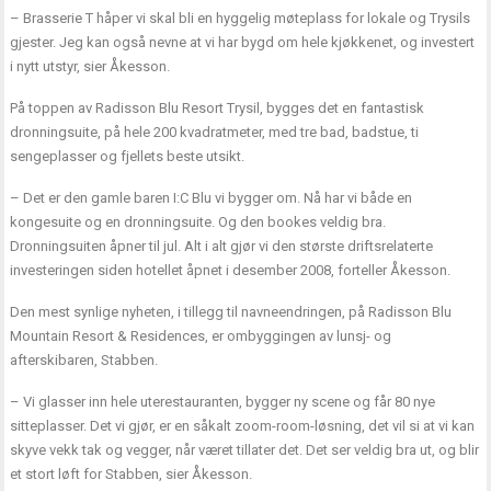
– Brasserie T håper vi skal bli en hyggelig møteplass for lokale og Trysils
gjester. Jeg kan også nevne at vi har bygd om hele kjøkkenet, og investert
i nytt utstyr, sier Åkesson.
På toppen av Radisson Blu Resort Trysil, bygges det en fantastisk
dronningsuite, på hele 200 kvadratmeter, med tre bad, badstue, ti
sengeplasser og fjellets beste utsikt.
– Det er den gamle baren I:C Blu vi bygger om. Nå har vi både en
kongesuite og en dronningsuite. Og den bookes veldig bra.
Dronningsuiten åpner til jul. Alt i alt gjør vi den største driftsrelaterte
investeringen siden hotellet åpnet i desember 2008, forteller Åkesson.
Den mest synlige nyheten, i tillegg til navneendringen, på Radisson Blu
Mountain Resort & Residences, er ombyggingen av lunsj- og
afterskibaren, Stabben.
– Vi glasser inn hele uterestauranten, bygger ny scene og får 80 nye
sitteplasser. Det vi gjør, er en såkalt zoom-room-løsning, det vil si at vi kan
skyve vekk tak og vegger, når været tillater det. Det ser veldig bra ut, og blir
et stort løft for Stabben, sier Åkesson.