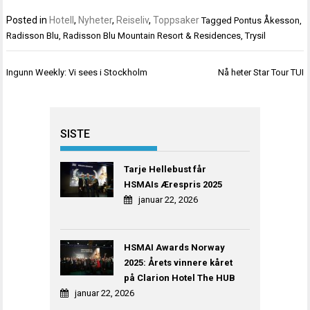
Posted in
Hotell
,
Nyheter
,
Reiseliv
,
Toppsaker
Tagged
Pontus Åkesson
,
Radisson Blu
,
Radisson Blu Mountain Resort & Residences
,
Trysil
Innleggsnavigasjon
Ingunn Weekly: Vi sees i Stockholm
Nå heter Star Tour TUI
SISTE
Tarje Hellebust får
HSMAIs Ærespris 2025
januar 22, 2026
HSMAI Awards Norway
2025: Årets vinnere kåret
på Clarion Hotel The HUB
januar 22, 2026