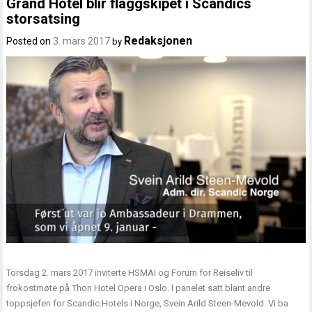
Grand Hotel blir flaggskipet i Scandics
storsatsing
Redaksjonen
Posted on
3. mars 2017
by
Torsdag 2. mars 2017 inviterte HSMAI og Forum for Reiseliv til
frokostmøte på Thon Hotel Opera i Oslo. I panelet satt blant andre
toppsjefen for Scandic Hotels i Norge, Svein Arild Steen-Mevold. Vi ba