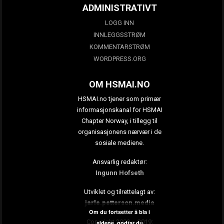
ADMINISTRATIVT
LOGG INN
INNLEGGSSTRØM
KOMMENTARSTRØM
WORDPRESS.ORG
OM HSMAI.NO
HSMAI.no tjener som primær
informasjonskanal for HSMAI
Chapter Norway, i tillegg til
organisasjonens nærvær i de
sosiale mediene.
Ansvarlig redaktør:
Ingunn Hofseth
Utviklet og tilrettelagt av:
jarle.petterson.media
Om du fortsetter å bla i
Copyright 2009 – 2019:
sidene, godtar du