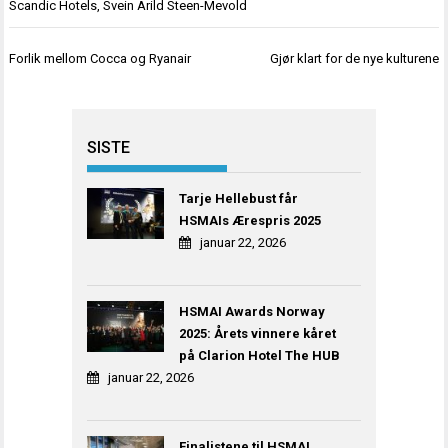
Scandic Hotels
,
Svein Arild Steen-Mevold
Innleggsnavigasjon
Forlik mellom Cocca og Ryanair
Gjør klart for de nye kulturene
SISTE
Tarje Hellebust får
HSMAIs Ærespris 2025
januar 22, 2026
HSMAI Awards Norway
2025: Årets vinnere kåret
på Clarion Hotel The HUB
januar 22, 2026
Finalistene til HSMAI