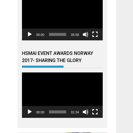
00:00
05:58
HSMAI EVENT AWARDS NORWAY
2017- SHARING THE GLORY
Videoavspiller
00:00
01:34