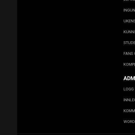
INGUN
UKEN
KUNN
STUD
FANS 
KOMP
ADM
LOGG 
INNL
KOMM
WORD