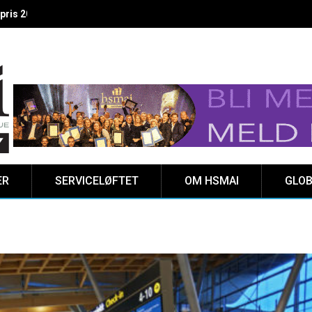
 vinnere kåret på Clarion Hotel The HUB
ER
SERVICELØFTET
OM HSMAI
GLOB