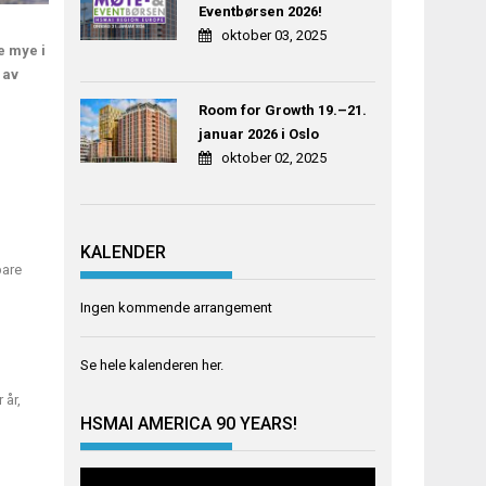
Eventbørsen 2026!
oktober 03, 2025
e mye i
 av
Room for Growth 19.–21.
januar 2026 i Oslo
oktober 02, 2025
n
KALENDER
bare
Ingen kommende arrangement
Se hele kalenderen
her
.
 år,
HSMAI AMERICA 90 YEARS!
Videoavspiller