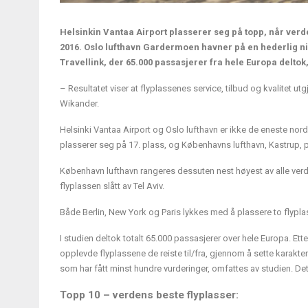
Helsinkin Vantaa Airport plasserer seg på topp, når verde
2016. Oslo lufthavn Gardermoen havner på en hederlig ni
Travellink, der 65.000 passasjerer fra hele Europa deltok
– Resultatet viser at flyplassenes service, tilbud og kvalitet utg
Wikander.
Helsinki Vantaa Airport og Oslo lufthavn er ikke de eneste nord
plasserer seg på 17. plass, og Københavns lufthavn, Kastrup, p
København lufthavn rangeres dessuten nest høyest av alle verd
flyplassen slått av Tel Aviv.
Både Berlin, New York og Paris lykkes med å plassere to flyplass
I studien deltok totalt 65.000 passasjerer over hele Europa. Ette
opplevde flyplassene de reiste til/fra, gjennom å sette karakter 
som har fått minst hundre vurderinger, omfattes av studien. 
Topp 10 – verdens beste flyplasser: