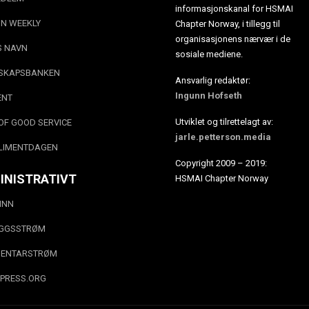
informasjonskanal for HSMAI
N WEEKLY
Chapter Norway, i tillegg til
organisasjonens nærvær i de
S NAVN
sosiale mediene.
SKAPSBANKEN
Ansvarlig redaktør:
Ingunn Hofseth
ENT
Utviklet og tilrettelagt av:
OF GOOD SERVICE
jarle.petterson.media
LIMENTDAGEN
Copyright 2009 – 2019:
INISTRATIVT
HSMAI Chapter Norway
INN
EGGSSTRØM
ENTARSTRØM
PRESS.ORG