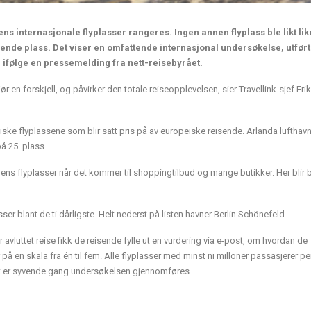
ns internasjonale flyplasser rangeres. Ingen annen flyplass ble likt lik
ende plass. Det viser en omfattende internasjonal undersøkelse, utført
, ifølge en pressemelding fra nett-reisebyrået.
jør en forskjell, og påvirker den totale reiseopplevelsen, sier Travellink-sjef Erik
iske flyplassene som blir satt pris på av europeiske reisende. Arlanda lufthav
å 25. plass.
ens flyplasser når det kommer til shoppingtilbud og mange butikker. Her blir 
er blant de ti dårligste. Helt nederst på listen havner Berlin Schönefeld.
r avluttet reise fikk de reisende fylle ut en vurdering via e-post, om hvordan de
på en skala fra én til fem. Alle flyplasser med minst ni milloner passasjerer per
Det er syvende gang undersøkelsen gjennomføres.