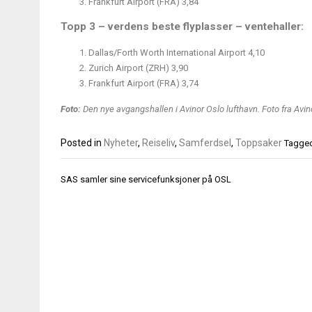
Frankfurt Airport (FRA) 3,84
Topp 3 – verdens beste flyplasser – ventehaller:
Dallas/Forth Worth International Airport 4,10
Zurich Airport (ZRH) 3,90
Frankfurt Airport (FRA) 3,74
Foto:
Den nye avgangshallen i Avinor Oslo lufthavn. Foto fra Avin
Posted in
Nyheter
,
Reiseliv
,
Samferdsel
,
Toppsaker
Tagge
Innleggsnavigasjon
SAS samler sine servicefunksjoner på OSL