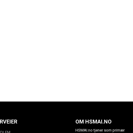
RVEIER
OM HSMAI.NO
HSMAI.no tjener som primær
EDLEM