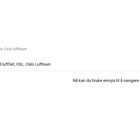
or Oslo lufthavn.
d
luftfart
,
OSL
,
Oslo Lufthavn
Nå kan du bruke emojis til å navigere 